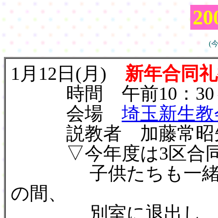
2
(
1月12日(月)
新年合同礼
時間 午前10：30～
会場
埼玉新生教
説教者 加藤常昭先生
▽今年度は3区合同
子供たちも一緒に参
の間、
別室に退出し、係