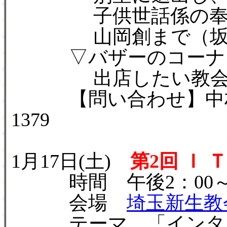
子供世話係の奉仕
山岡創まで（坂戸いずみ教
▽バザーのコーナー
出店したい教会は
【問い合わせ】中村眞(埼
1379
1月17日(土)
第2回 Ｉ 
時間 午後2：00～4
会場
埼玉新生教
テーマ 「インター