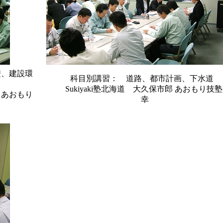
礎、建設環
科目別講習： 道路、都市計画、下水道
Sukiyaki塾北海道 大久保市郎 あおもり技塾
り
幸