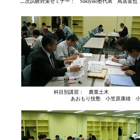
二次試験対策セミナー： Sukiyaki塾代表 鳥居直也
科目別講習： 農業土木
あおもり技塾 小笠原康雄 小中