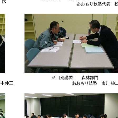
 氏
あおもり技塾代表 松橋
科目別講習： 森林部門
伸三
あおもり技塾 市川 純