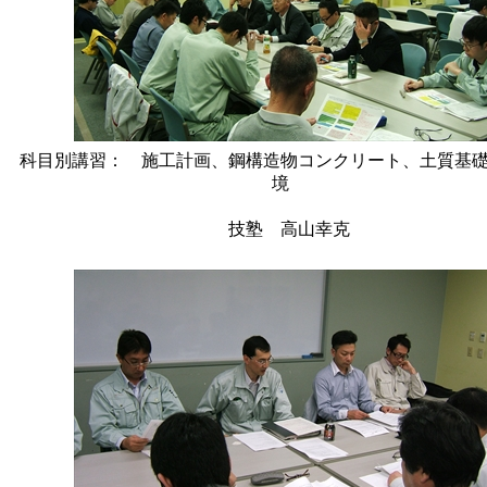
科目別講習： 施工計画、鋼構造物コンクリート、土質基
境
あおも
技塾 高山幸克