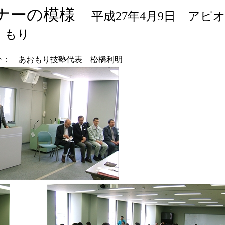
ミナーの模様
平成27年4月9日 アピ
もり
介： あおもり技塾代表 松橋利明