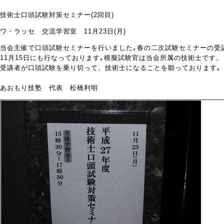
技術士口頭試験対策セミナー(2回目)
ワ・ラッセ 交流学習室 11月23日(月)
当会主催で口頭試験セミナーを行いました｡春の二次試験セミナーの受
11月15日にも行なっております｡模擬試験官は当会所属の技術士です。
受講者が口頭試験を乗り切って、技術士になることを願っております｡
あおもり技塾 代表 松橋利明