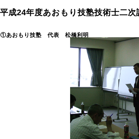
平成24年度あおもり技塾技術士二
①あおもり技塾 代表 松橋利明