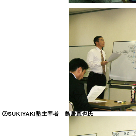
②SUKIYAKI塾主宰者 鳥居直也氏