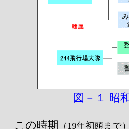
図－１ 昭
この時期
（19年初頭まで