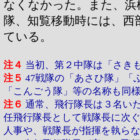
なくなかった。また、浜松
隊、知覧移動時には、西部
ている。
注４
当初、第２中隊は「さき
注５
47戦隊の「あさひ隊」「
「こんごう隊」等の名称も同
注６
通常、飛行隊長は３名い
任飛行隊長として戦隊長に次
人事や、戦隊長が指揮を執ら