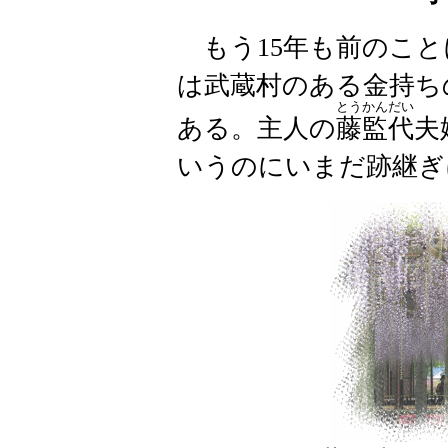
もう
15年も前のこ
は武蔵村
のある金持ち
とうかんだい
ある。主人の
藤監代
夫
いうのにいまだ跡継ぎ