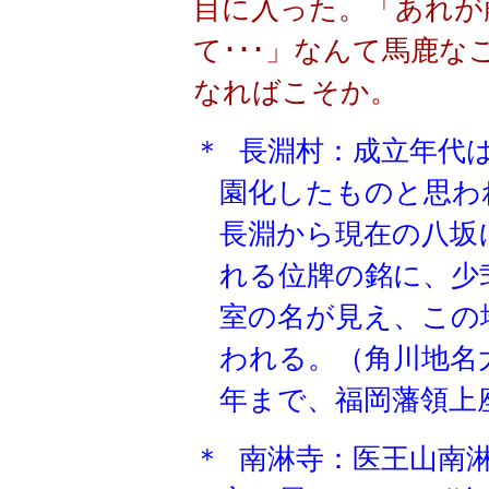
目に入った。「あれが
て･･･」なんて馬鹿
なればこそか。
＊
長淵村：成立年代
園化したものと思わ
長淵から現在の八坂
れる位牌の銘に、少
室の名が見え、この
われる。（角川地名
年まで、福岡藩領上
＊
南淋寺：医王山南