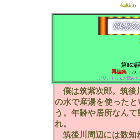
伝説紀行
第063
再編集：
201
プリントしてお読みく
僕は筑紫次郎。筑後
の水で産湯を使ったと
う。年齢や居所なんて
れ。
筑後川周辺には数知