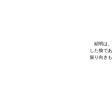
紹明は、
した狼で
振り向き