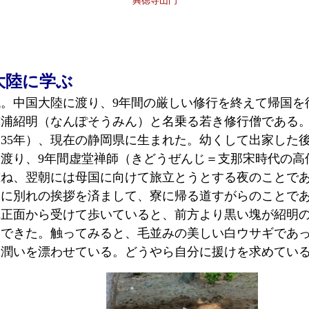
興徳寺山門
大陸に学ぶ
。中国大陸に渡り、9年間の厳しい修行を終えて帰国を
南浦紹明（なんぽそうみん）と名乗る若き修行僧である
235年）、現在の静岡県に生まれた。幼くして出家した後
渡り、9年間虚堂禅師（きどうぜんじ＝支那宋時代の高
重ね、翌朝には母国に向けて旅立とうとする夜のことで
に別れの挨拶を済まして、寮に帰る道すがらのことで
真正面から受けて歩いていると、前方より黒い塊が紹明
んできた。触ってみると、毛並みの美しい白ウサギであ
に潤いを漂わせている。どうやら自分に援けを求めてい