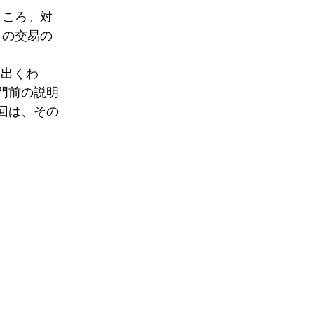
ところ。対
との交易の
に出くわ
門前の説明
今回は、その