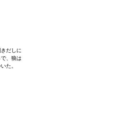
剥きだしに
ろで、狼は
ついた。