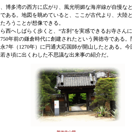
、博多湾の西方に広がり、風光明媚な海岸線が自慢な
島である。地図を眺めていると、ここが古代より、大陸
ったろうことが想像できる。
ら西へしばらく歩くと、“古刹”を実感できるお寺さん
750年前の鎌倉時代に創建されたという興徳寺である。
永7年（1270年）に円通大応国師が開山したとある。
が若き頃に出くわした不思議な出来事の紹介だ。