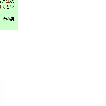
らと
江
の
はく
とい
、その奥