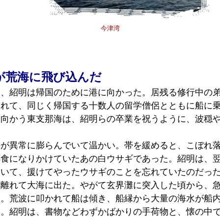
今津湾
が荒海に飛び込んだ
、紹明は帰国のために港に向かった。居残る修行中の
られて、同じく帰国する十数人の留学僧侶とともに船に
に向かう東支那海は、紹明らの卒業を祝うように、波穏
が異常に膨らんでいて温かい。帯を緩めると、こぼれ
餌食になりかけていたあの白ウサギであった。紹明は、
ていて、援けてやったウサギのことを忘れていたのだっ
離れて大海に出た。やがて玄界灘に突入した頃から、
た。荒波に叩かれて船は傾き、船縁から大量の海水が船
た。紹明は、書物などわずかばかりの手荷物と、懐の中