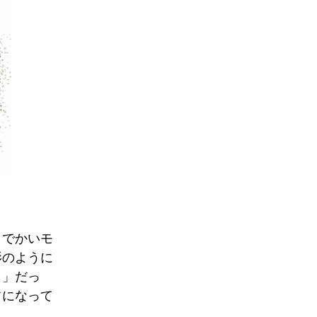
くでかいモ
影のように
ト」だっ
フになって