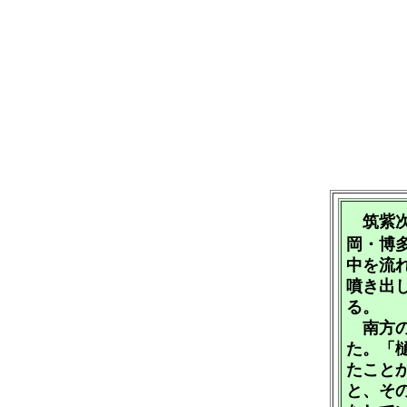
筑紫次
岡・博
中を流
噴き出
る。
南方の
た。「
たこと
と、そ