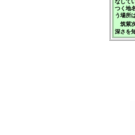
なして
つく地
う場所
筑紫次
深さを