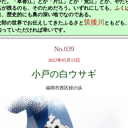
いた。「草香江」とか「片江」とか「荒江」とか、やた
名が残るのも、そのためだろう。いずれにしても、
ふく
は、歴史的にも奥の深い地でなのである。
筑後川
郎の世界でお伝えしてきたふるさと
ともども
知っていただければ幸いです。
No.039
2022年05月15日
小戸の白ウサギ
福岡市西区姪の浜