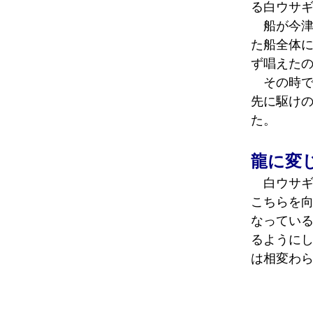
る白ウサ
船が今津
た船全体
ず唱えた
その時で
先に駆け
た。
龍に変
白ウサギ
こちらを
なってい
るように
は相変わ