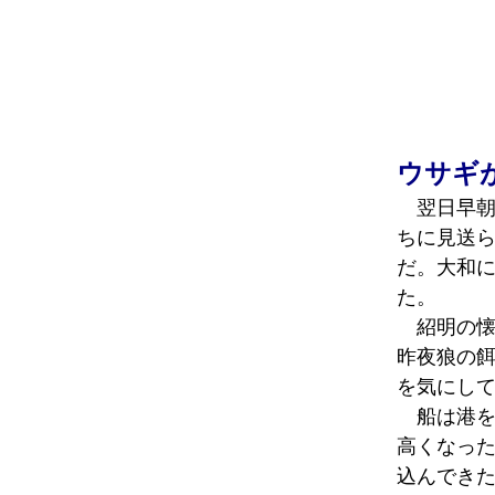
ウサギ
翌日早朝
ちに見送
だ。大和
た。
紹明の懐
昨夜狼の
を気にし
船は港を
高くなっ
込んでき