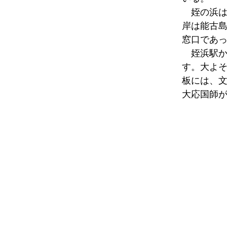
姪の浜は
岸は能古
窓口であ
姪浜駅か
す。大よそ
板には、文
大応国師