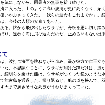
ギを気にしながら、同乗者の無事を祈り続けた。
湾に入った。山のように高い波濤が更に高くなり、紹
に覆いかぶさってきた。「我らの運命もこれまでか」。
のは、今後の人類の安泰であった。
ある。懐から飛び出したウサギが、舟板を思い切り踏
のぼり、逆巻く海に飛び込んだのだ。止める間もない出
じて
は、波打つ海面を跳ねながら進み、遥か彼方で仁王立
向いた。不思議なことに、ウサギが翔けた跡だけは、波
る。紹明らを乗せた船は、ウサギがつくった鏡のような
して能古島を通過した。振り返ると、船の道を挟んで、
らず天まで届きそうな高波がうねりまくっていた。