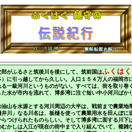
ふくはく
郎がふるさと筑後川を後にして、筑前国は
多）に引っ越してから久しい。人口１５４万人の福岡市
れる一級河川というものがない。すべては、街を取り巻
した水が市内を流れて、博多湾に注ぐ短い中小河川ばか
油山を水源とする河川周辺の大半は、戦前まで農業地
樋井川」なる川名は、板樋を使って農業用水を田んぼに
からつけられたものらしい。そして博多湾に面する川下
のむかしは入江が現在の街中まで入り組んでいて、複雑