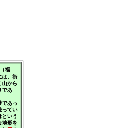
（福
には、街
く山から
りであ
帯であっ
送ってい
はという
な地形を