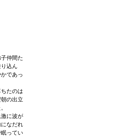
弟子仲間た
乗り込ん
やかであっ
落ちたのは
翌朝の出立
た。
急激に波が
内になだれ
で眠ってい