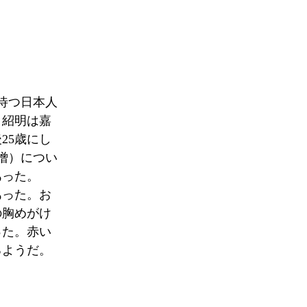
待つ日本人
。紹明は嘉
25歳にし
僧）につい
あった。
あった。お
の胸めがけ
った。赤い
るようだ。