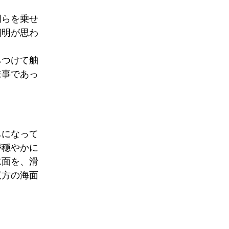
明らを乗せ
紹明が思わ
みつけて舳
来事であっ
ちになって
が穏やかに
水面を、滑
双方の海面