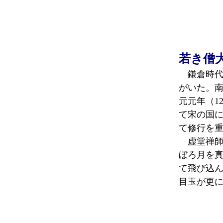
若き僧
鎌倉時代
がいた。
元元年（1
て宋の国に
て修行を
虚堂禅師
ぼろ月を
て飛び込
目玉が更