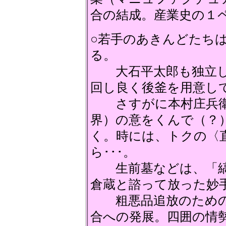
合の結成。産業史の１
○若手のあきんどたち
る。
大石平太郎も独立し
回し良く後釜を用意し
さすがに本村庄兵衛
界）の意をくんで（？
く。時には、トクの〈
ら･･･。
生前墓などは、「縞
倉蔵と諮って放った妙
粗悪品追放のための
合への発展。四囲の情