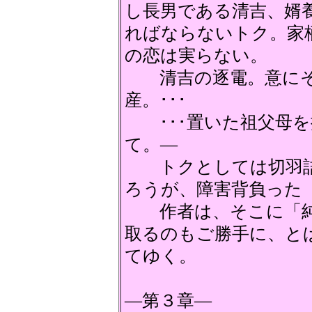
し長男である清吉、婿
ればならないトク。家
の恋は実らない。
清吉の逐電。意にそ
産。･･･
･･･置いた祖父母を
て。―
トクとしては切羽詰
ろうが、障害背負った
作者は、そこに「純
取るのもご勝手に、と
てゆく。
―第３章―