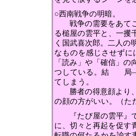
○西南戦争の明暗。
戦争の需要をあてこ
る槌屋の雲平と、一攫
く国武喜次郎。二人の明
なものを感じさせず
「読み」や「確信」の
つしている。結 局―
てしまう。
勝者の得意顔より、
の顔の方がいい。（た
『たび屋の雲平』で
に、切々と再起を促す
転職の何たるかを諭す