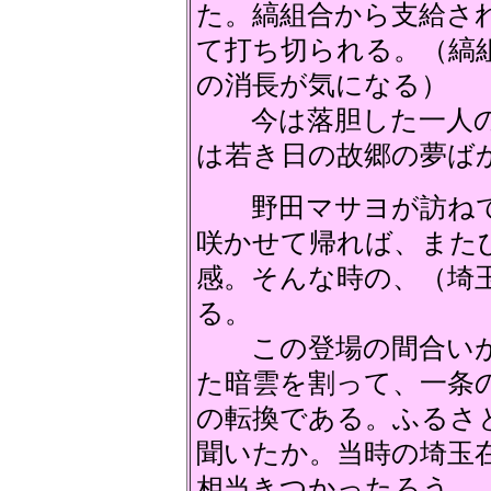
た。縞組合から支給さ
て打ち切られる。（縞
の消長が気になる）
今は落胆した一人の
は若き日の故郷の夢ば
野田マサヨが訪ねて
咲かせて帰れば、また
感。そんな時の、（埼
る。
この登場の間合いが
た暗雲を割って、一条
の転換である。ふるさ
聞いたか。当時の埼玉
相当きつかったろう。