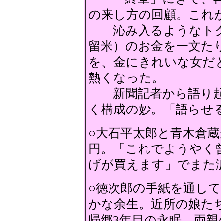
の来し方の回顧。これ
沁み入るようなトクの
留米）のお金を一文
を、金にきれいな女だ
熱くなった。
新聞記者から語り起
く構成の妙。「語らせ
○大石平太郎と青木倉蔵
円。「これでようやく
げが買えます」でまた
○徳次郎の手紙を通し
かな余生。近所の娘た
帰郷3年目の永眠。両