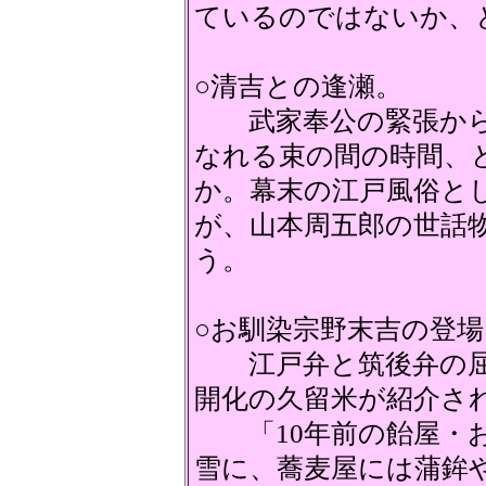
ているのではないか
○清吉との逢瀬。
武家奉公の緊張から
なれる束の間の時間、
か。幕末の江戸風俗と
が、山本周五郎の世話
う。
○お馴染宗野末吉の登
江戸弁と筑後弁の屈
開化の久留米が紹介さ
「10年前の飴屋・お
雪に、蕎麦屋には蒲鉾