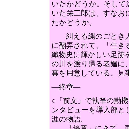
いたかどうか。そして
いた栄三郎は、すなお
たかどうか。
糾える縄のごとき人の
に翻弄されて、「生き
織物史に輝かしい足跡
の川を渡り帰る老媼に
幕を用意している。見
―終章―
○「前文」で執筆の動
ンタビューを導入部と
涯の物語。
「終章」にきて、再