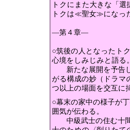
トクにまた大きな「
トクは≪聖女≫になっ
―第４章―
○筑後の人となったトク
心境をしみじみと語る
新たな展開を予告し
がる構成の妙（ド
つ以上の場面を交互に
○幕末の家中の様子が
囲気が伝わる。
中級武士の住む十間
士のための〈削りたて