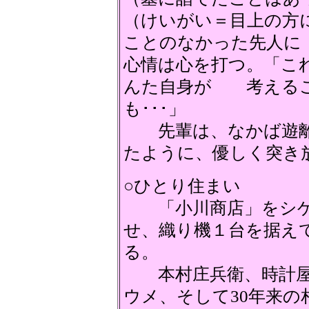
（けいがい＝目上の方
ことのなかった先人に
心情は心を打つ。「こ
んた自身が 考えるこ
も･･･」
先輩は、なかば遊離
たように、優しく突き
○ひとり住まい
「小川商店」をシゲ
せ、織り機１台を据え
る。
本村庄兵衛、時計屋
ウメ、そして30年来