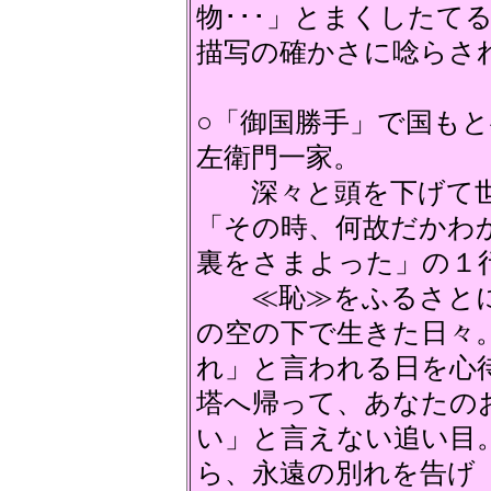
物･･･」とまくしたて
描写の確かさに唸らさ
○「御国勝手」で国も
左衛門一家。
深々と頭を下げて世
「その時、何故だかわ
裏をさまよった」の１
≪恥≫をふるさとに
の空の下で生きた日々
れ」と言われる日を心
塔へ帰って、あなたの
い」と言えない追い目
ら、永遠の別れを告げ