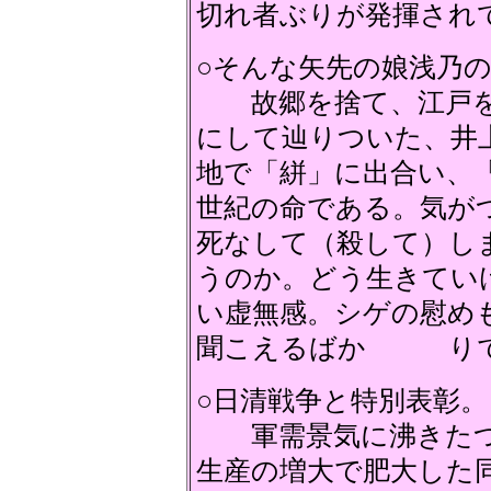
切れ者ぶりが発揮され
○そんな矢先の娘浅乃
故郷を捨て、江戸を
にして辿りついた、
地で「絣」に出合い、
世紀の命である。気が
死なして（殺して）し
うのか。どう生きてい
い虚無感。シゲの慰め
聞こえるばか り
○日清戦争と特別表彰。
軍需景気に沸きたつ
生産の増大で肥大した