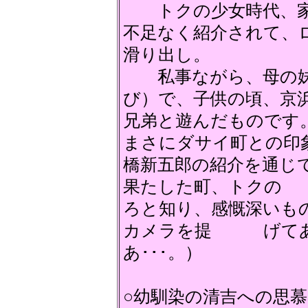
トクの少女時代、家
不足なく紹介されて、
滑り出し。
私事ながら、母の妹
び）で、子供の頃、京
兄弟と遊んだものです
まさにダサイ町との
橋新五郎の紹介を通じ
果たした町、トクの 
ろと知り、感慨深いも
カメラを提 げてあ
あ･･･。）
○幼馴染の清吉への思