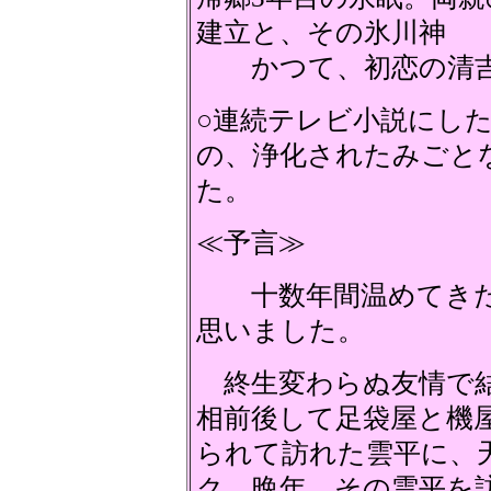
建立と、その氷川神
かつて、初恋の清吉と
○連続テレビ小説にし
の、浄化されたみご
た。
≪予言≫
十数年間温めてきた
思いました。
終生変わらぬ友情で結
相前後して足袋屋と機
られて訪れた雲平に、
ク。晩年、その雲平を