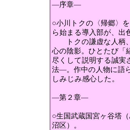
―序章―
○小川トクの〈帰郷〉
ら始まる導入部が、出
トクの謙虚な人柄、
心の陰影。ひとたび「
尽くして説明する誠実
法―。作中の人物に語
しみじみ感心した。
―第２章―
○生国武蔵国宮ヶ谷塔
沼区）。