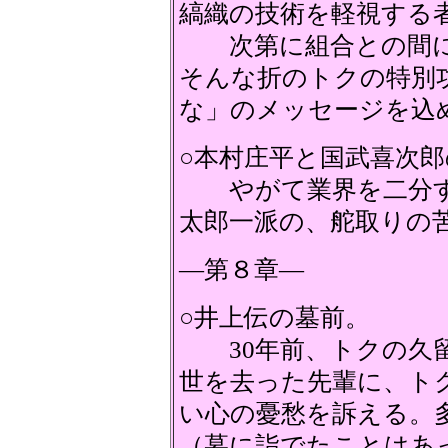
縞織の技術を軽視する
次第に組合との間に
そんな折のトクの特別
な」のメッセージを込
○本村庄平と国武喜次
やがて業界を二分す
太郎一派の、舵取りの
―第８章―
○井上伝の墓前。
30年前、トクの久留
世を去った先輩に、ト
い心の憂愁を訴える。
（墓に詣でたことはあ