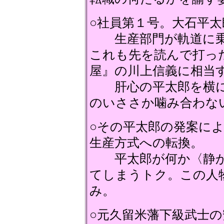
○社員第１号。大石平太
生産部門が軌道に乗
これも先を読んで打っ
屋』の川上信義に相当
肝心の平太郎を横に
のいささか噛み合わな
○その平太郎の発案に
生産方式への転換。
平太郎が何か〈静か
てしまうトク。この人
み。
○元久留米藩下級武士