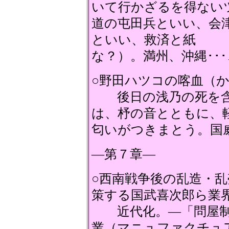
いて行かざるを得ない
道の屯田兵といい、会
といい、救済と紙 
な？）。満州、沖縄･･
○野田ハツコの喀血（
後日の浅乃の死を含
は、杼の音とともに、
匂いがつきまとう。国
―第７章―
○西南戦争後の乱造・
策する国武喜次郎ら業
近代化。―「問屋制
業（マニュファクチュ