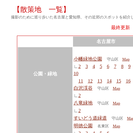
【散策地 一覧】
撮影のために巡り歩いた名古屋と愛知県、その近郊のスポットを紹介
最終更新 
名古屋市
小幡緑地公園
守山区
Map
∟
2
3
4
5
6
7
8
9
10
公園・緑地
11
12
13
14
15
16
白沢渓谷
守山区
Map
∟
2
八竜緑地
守山区
Map
∟
2
すいどう道緑道
守山区
Ma
明徳公園
名東区
Map