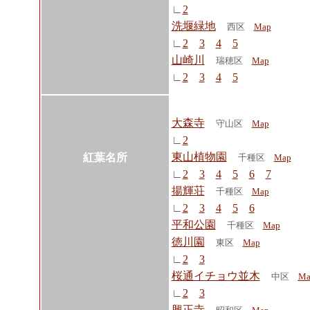
∟
2
洗堰緑地
西区
Map
∟
2
3
4
5
山崎川
瑞穂区
Map
∟
2
3
4
5
大森寺
守山区
Map
∟
2
東山植物園
紅葉名所
千種区
Map
∟
2
3
4
5
6
7
揚輝荘
千種区
Map
∟
2
3
4
5
6
平和公園
千種区
Map
徳川園
東区
Map
∟
2
3
桜通イチョウ並木
中区
Ma
∟
2
3
興正寺