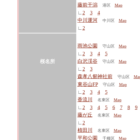
藤前干潟
港区
Map
∟
2
3
4
中川運河
中川区
Map
∟
2
雨池公園
守山区
Map
∟
2
3
4
5
白沢渓谷
桜名所
守山区
Map
∟
2
3
森孝八剱神社前
守山区
Ma
東谷山FP
守山区
Map
∟
2
3
4
5
香流川
名東区
Map
∟
2
3
4
5
6
7
8
9
藤が丘
名東区
Map
∟
2
植田川
名東区
Map
平和公園
千種区
Map