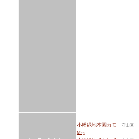
小幡緑地本園カモ
守山区
Map