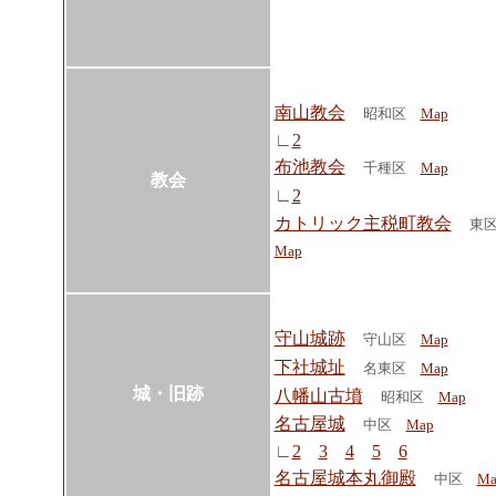
南山教会
昭和区
Map
∟
2
布池教会
千種区
Map
教会
∟
2
カトリック主税町教会
東
Map
守山城跡
守山区
Map
下社城址
名東区
Map
城・旧跡
八幡山古墳
昭和区
Map
名古屋城
中区
Map
∟
2
3
4
5
6
名古屋城本丸御殿
中区
Ma