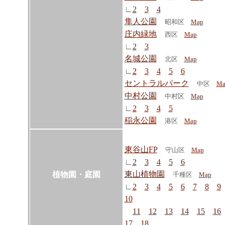
∟
2
3
4
隼人公園
昭和区
Map
庄内緑地
西区
Map
∟
2
3
名城公園
北区
Map
∟
2
3
4
5
6
セントラルパーク
中区
Ma
中村公園
中村区
Map
∟
2
3
4
5
稲永公園
港区
Map
東谷山FP
守山区
Map
∟
2
3
4
5
6
東山植物園
植物園・庭園
千種区
Map
∟
2
3
4
5
6
7
8
9
10
11
12
13
14
15
16
17
18