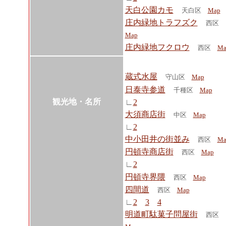
天白公園カモ
天白区
Map
庄内緑地トラフズク
西区
Map
庄内緑地フクロウ
西区
Ma
蔵式水屋
守山区
Map
日泰寺参道
千種区
Map
観光地・名所
∟
2
大須商店街
中区
Map
∟
2
中小田井の街並み
西区
Ma
円頓寺商店街
西区
Map
∟
2
円頓寺界隈
西区
Map
四間道
西区
Map
∟
2
3
4
明道町駄菓子問屋街
西区