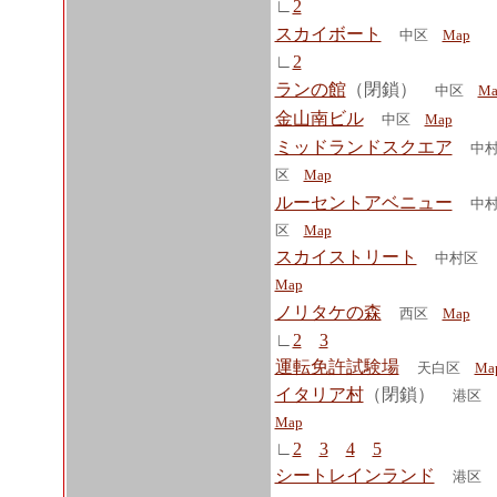
∟
2
スカイボート
中区
Map
∟
2
ランの館
（閉鎖）
中区
Ma
金山南ビル
中区
Map
ミッドランドスクエア
中
区
Map
ルーセントアベニュー
中
区
Map
スカイストリート
中村区
Map
ノリタケの森
西区
Map
∟
2
3
運転免許試験場
天白区
Ma
イタリア村
（閉鎖）
港区
Map
∟
2
3
4
5
シートレインランド
港区