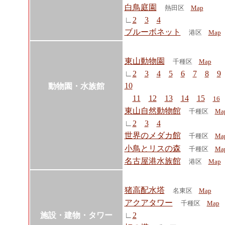
白鳥庭園
熱田区
Map
∟
2
3
4
ブルーボネット
港区
Map
東山動物園
千種区
Map
∟
2
3
4
5
6
7
8
9
10
動物園・水族館
11
12
13
14
15
16
東山自然動物館
千種区
Ma
∟
2
3
4
世界のメダカ館
千種区
Ma
小鳥とリスの森
千種区
Ma
名古屋港水族館
港区
Map
猪高配水塔
名東区
Map
アクアタワー
千種区
Map
施設・建物・タワー
∟
2