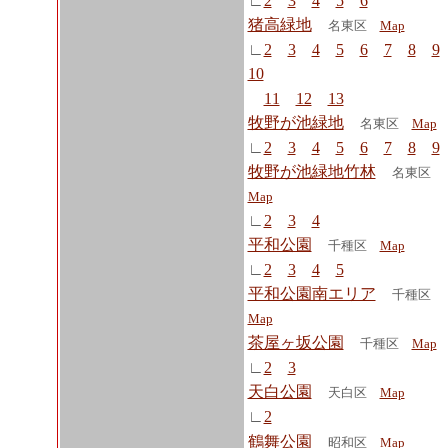
∟
2
3
4
5
6
猪高緑地
名東区
Map
∟
2
3
4
5
6
7
8
9
10
11
12
13
牧野が池緑地
名東区
Map
∟
2
3
4
5
6
7
8
9
牧野が池緑地竹林
名東区
Map
∟
2
3
4
平和公園
千種区
Map
∟
2
3
4
5
平和公園南エリア
千種区
Map
茶屋ヶ坂公園
千種区
Map
∟
2
3
天白公園
天白区
Map
∟
2
鶴舞公園
昭和区
Map