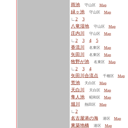
雨池
守山区
Map
緑ヶ池
守山区
Map
∟
2
3
八竜湿地
守山区
Map
庄内川
守山区
Map
∟
2
3
4
5
香流川
名東区
Map
矢田川
名東区
Map
牧野が池
名東区
Map
∟
2
3
4
矢田川合流点
千種区
Map
荒池
天白区
Map
天白川
天白区
Map
隼人池
昭和区
Map
堀川
熱田区
Map
∟
2
名古屋港の海
港区
Map
東築地橋
港区
Map