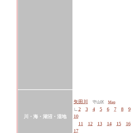
矢田川
守山区
Map
∟
2
3
4
5
6
7
8
9
10
川・海・湖沼・湿地
11
12
13
14
15
16
17