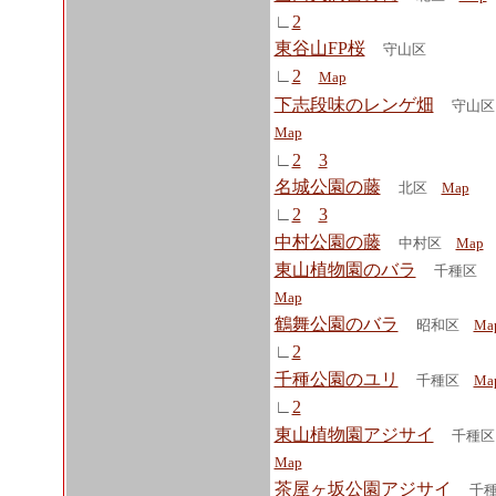
∟
2
東谷山FP桜
守山区
∟
2
Map
下志段味のレンゲ畑
守山
Map
∟
2
3
名城公園の藤
北区
Map
∟
2
3
中村公園の藤
中村区
Map
東山植物園のバラ
千種区
Map
鶴舞公園のバラ
昭和区
Ma
∟
2
千種公園のユリ
千種区
Ma
∟
2
東山植物園アジサイ
千種
Map
茶屋ヶ坂公園アジサイ
千