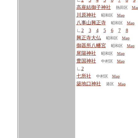
高座結御子神社
熱田区
Ma
川原神社
昭和区
Map
八事山興正寺
昭和区
Map
∟
2
3
4
5
6
7
8
興正寺大仏
昭和区
Map
御器所八幡宮
昭和区
Map
尾陽神社
昭和区
Map
豊国神社
中村区
Map
∟
2
七所社
中村区
Map
築地口神社
港区
Map