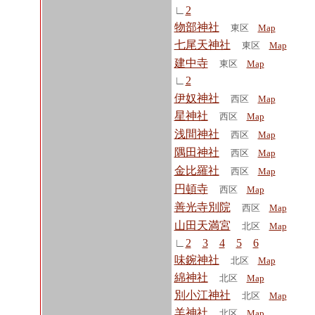
∟
2
物部神社
東区
Map
七尾天神社
東区
Map
建中寺
東区
Map
∟
2
伊奴神社
西区
Map
星神社
西区
Map
浅間神社
西区
Map
隅田神社
西区
Map
金比羅社
西区
Map
円頓寺
西区
Map
善光寺別院
西区
Map
山田天満宮
北区
Map
∟
2
3
4
5
6
味鋺神社
北区
Map
綿神社
北区
Map
別小江神社
北区
Map
羊神社
北区
Map