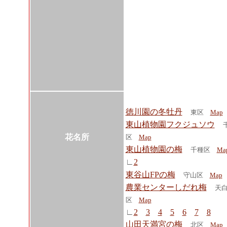
徳川園の冬牡丹
東区
Map
東山植物園フクジュソウ
花名所
区
Map
東山植物園の梅
千種区
Ma
∟
2
東谷山FPの梅
守山区
Map
農業センターしだれ梅
天
区
Map
∟
2
3
4
5
6
7
8
山田天満宮の梅
北区
Map