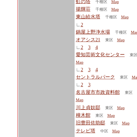
虹の塔
千種区
Map
揚輝荘
千種区
Map
東山給水塔
千種区
Map
∟
2
鍋屋上野浄水場
千種区
Ma
オアシス21
東区
Map
∟
2
3
4
愛知芸術文化センター
東
Map
∟
2
3
4
セントラルパーク
東区
Ma
∟
2
3
名古屋市市政資料館
東区
Map
川上貞奴邸
東区
Map
橦木館
東区
Map
旧豊田佐助邸
東区
Map
テレビ塔
中区
Map