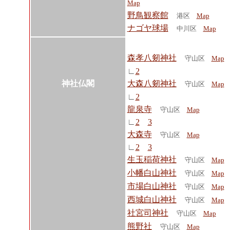
Map
野鳥観察館
港区
Map
ナゴヤ球場
中川区
Map
森孝八剱神社
守山区
Map
∟
2
神社仏閣
大森八剱神社
守山区
Map
∟
2
龍泉寺
守山区
Map
∟
2
3
大森寺
守山区
Map
∟
2
3
生玉稲荷神社
守山区
Map
小幡白山神社
守山区
Map
市場白山神社
守山区
Map
西城白山神社
守山区
Map
社宮司神社
守山区
Map
熊野社
守山区
Map