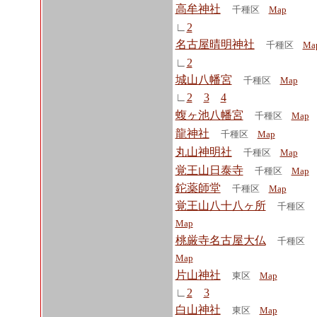
高牟神社
千種区
Map
∟
2
名古屋晴明神社
千種区
Ma
∟
2
城山八幡宮
千種区
Map
∟
2
3
4
蝮ヶ池八幡宮
千種区
Map
龍神社
千種区
Map
丸山神明社
千種区
Map
覚王山日泰寺
千種区
Map
鉈薬師堂
千種区
Map
覚王山八十八ヶ所
千種区
Map
桃厳寺名古屋大仏
千種区
Map
片山神社
東区
Map
∟
2
3
白山神社
東区
Map