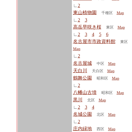
∟
2
東山植物園
千種区
Map
∟
2
3
高岳早咲き桜
東区
Map
∟
2
3
4
5
6
名古屋市市政資料館
東区
Map
∟
2
名古屋城
中区
Map
天白川
天白区
Map
鶴舞公園
昭和区
Map
∟
2
八幡山古墳
昭和区
Map
黒川
北区
Map
∟
2
3
4
名城公園
北区
Map
∟
2
庄内緑地
西区
Map