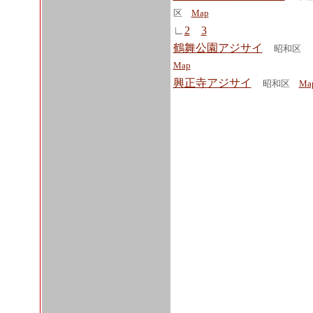
区
Map
∟
2
3
鶴舞公園アジサイ
昭和区
Map
興正寺アジサイ
昭和区
Ma