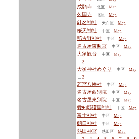
成願寺
北区
Map
久国寺
北区
Map
針名神社
天白区
Map
桜天神社
中区
Map
那古野神社
中区
Map
名古屋東照宮
中区
Map
大須観音
中区
Map
∟
2
大須神社めぐり
中区
Map
∟
2
若宮八幡社
中区
Map
名古屋西別院
中区
Map
名古屋東別院
中区
Map
愛知縣護国神社
中区
Map
富士神社
中区
Map
朝日神社
中区
Map
熱田神宮
熱田区
Map
∟
2
3
4
5
6
7
8
9