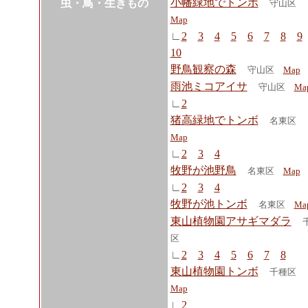
小幡緑地でトンボ
虫・鳥・生きもの
守山区
Map
∟
2
3
4
5
6
7
8
9
10
野鳥観察の森
守山区
Map
雨池ミコアイサ
守山区
Ma
∟
2
猪高緑地でトンボ
名東区
Map
∟
2
3
4
牧野が池野鳥
名東区
Map
∟
2
3
4
牧野が池トンボ
名東区
Ma
東山植物園アサギマダラ
区
∟
2
3
4
5
6
7
8
東山植物園トンボ
千種区
Map
∟
2