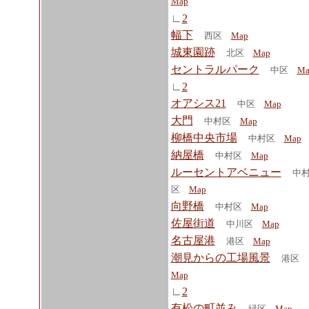
Map
∟
2
幅下
西区
Map
城東園跡
北区
Map
セントラルパーク
中区
Ma
∟
2
オアシス21
中区
Map
大門
中村区
Map
柳橋中央市場
中村区
Map
納屋橋
中村区
Map
ルーセントアベニュー
中
区
Map
向野橋
中村区
Map
佐屋街道
中川区
Map
名古屋港
港区
Map
潮見からの工場風景
港区
Map
∟
2
有松の町並み
緑区
Map