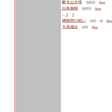
断夫山古墳
熱田区
Map
白鳥御陵
熱田区
Map
∟
2
3
桶狭間の戦い
緑区・他
Ma
大高城址
緑区
Map