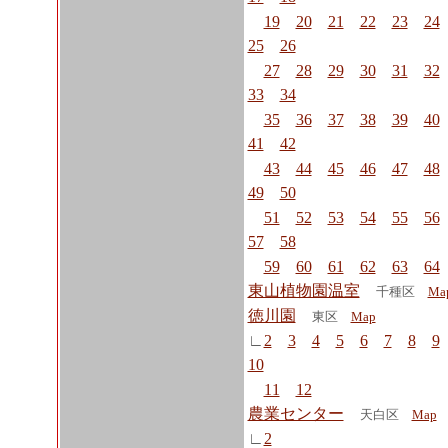
19
20
21
22
23
24
25
26
27
28
29
30
31
32
33
34
35
36
37
38
39
40
41
42
43
44
45
46
47
48
49
50
51
52
53
54
55
56
57
58
59
60
61
62
63
64
東山植物園温室
千種区
Ma
徳川園
東区
Map
∟
2
3
4
5
6
7
8
9
10
11
12
農業センター
天白区
Map
∟
2