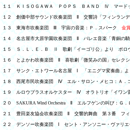
１１ ＫＩＳＯＧＡＷＡ ＰＯＰＳ ＢＡＮＤ Ⅳ マード
１２ 創価中部サウンド吹奏楽団 Ⅱ 交響詩「フィンラン
１３ 東海市吹奏楽団 Ⅲ 宇宙の音楽：Ｐ．スパーク
金
１４ 名古屋市大原学園吹奏楽団 Ⅱ バレエ音楽「青銅の
１５ Ｓ．Ｌ．Ｅ．Ｂ Ⅱ 歌劇「イーゴリ公」より ポ
１６ とよかわ吹奏楽団 Ⅱ 喜歌劇「微笑みの国」セレク
１７ サンク・エトワール名古屋 Ⅰ 「エニグマ変奏曲」
１８ 西尾市民吹奏楽団 Ⅳ エル・サロン・メヒコ：Ａ．
１９ ルロウブラスオルケスター Ⅳ オラトリオ「イワン
２０ SAKURA Wind Orchestra Ⅱ エルフゲンの叫び：
２１ 豊田楽友協会吹奏楽団 Ⅱ 交響的舞曲 第３番 フ
２２ デンソー吹奏楽団 Ⅰ セント・アンソニー・ヴァリ