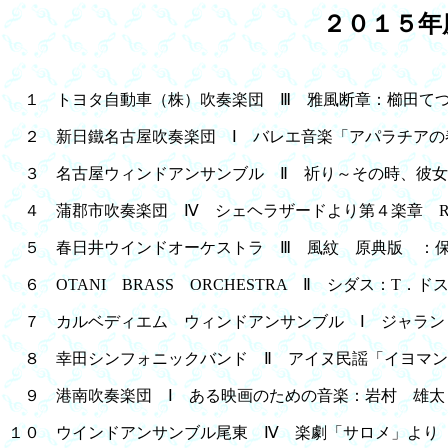
２０１５年
１ トヨタ自動車（株）吹奏楽団 Ⅲ 雅風断章：櫛田て
２ 新日鐵名古屋吹奏楽団 Ⅰ バレエ音楽「アパラチアの
３ 名古屋ウィンドアンサンブル Ⅱ 祈り～その時、彼女
４ 蒲郡市吹奏楽団 Ⅳ シェヘラザードより第４楽章 R
５ 春日井ウインドオーケストラ Ⅲ 風紋 原典版 ：
６ OTANI BRASS ORCHESTRA Ⅱ シダス：T．
７ カルベディエム ウィンドアンサンブル Ⅰ ジャラン
８ 幸田シンフォニックバンド Ⅱ アイヌ民謡「イヨマン
９ 港南吹奏楽団 Ⅰ ある映画のための音楽：岩村 雄太
１０ ウインドアンサンブル尾東 Ⅳ 楽劇「サロメ」より