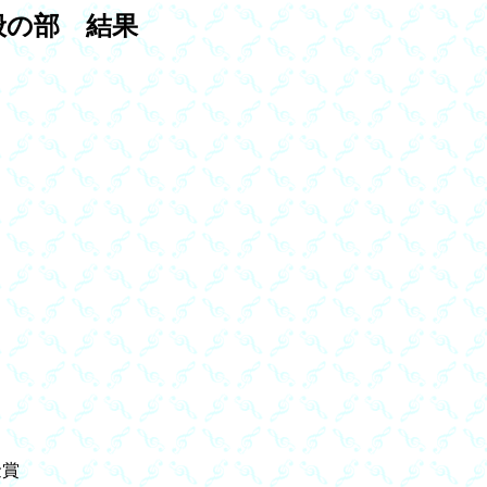
般の部 結果
金賞