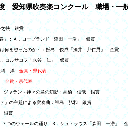
度 愛知県吹奏楽コンクール 職場・一
つ之扶 銀賞
春」：Ａ．コープランド「森田 一浩」 銀賞
は何を想ったのか～：飯島 俊成「酒井 邦仁男」 金賞
．コルサコフ「水谷 仁」 銀賞
保科 洋
金賞・県代表
ドス
金賞・県代表
 ジャラン～神々の島の幻影：高橋 信哉 銀賞
テ」の主題による変奏曲：福島 弘和 銀賞
 銀賞
 ７つのヴェールの踊り R．シュトラウス「森田 一浩」 