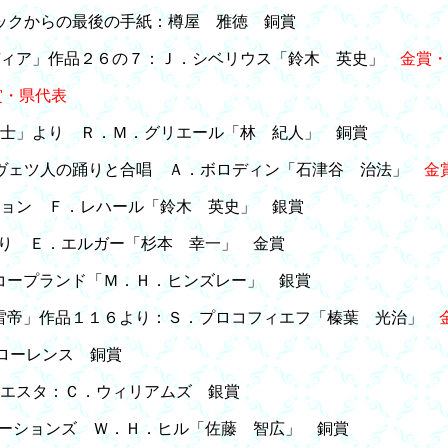
ックからの最後の手紙：樽屋 雅徳 銅賞
ディア」作品２６の７：Ｊ．シベリウス「鈴木 英史」
金賞・
賞・県代表
騎士」より Ｒ．Ｍ．グリエール「林 紀人」 銅賞
ロヴェツ人の踊りと合唱 Ａ．ボロディン「石津谷 治法」
金
ション Ｆ．レハール「鈴木 英史」 銀賞
より Ｅ．エルガー「杉本 幸一」 金賞
コープランド「Ｍ．Ｈ．ヒンズレー」 銀賞
雷帝」作品１１６より：Ｓ．プロコフィエフ「榛葉 光治」
Ｇ．ローレンス 銅賞
ィエスタ：Ｃ．ウィリアムズ 銀賞
エーションズ Ｗ．Ｈ．ヒル「佐藤 智広」 銅賞