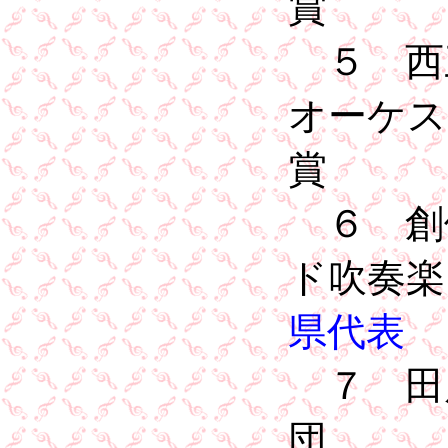
賞
５ 西
オーケ
賞
６ 創
ド吹奏
県代表
７ 田