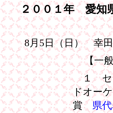
２００１年 愛知
8月5日（日） 幸
【一
１ セ
ドオー
賞
県代