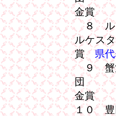
金賞
８ ル
ルケス
賞
県代
９ 蟹
金賞
１０ 豊