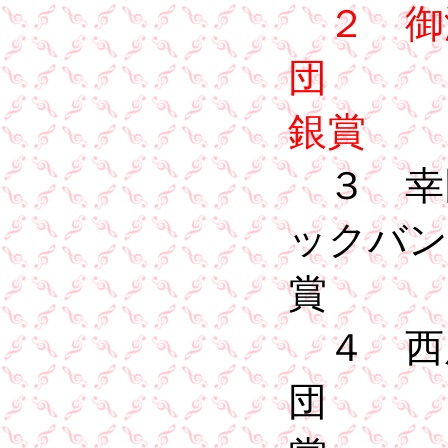
２ 御
銀賞
３ 幸
ック
賞
４ 西
団