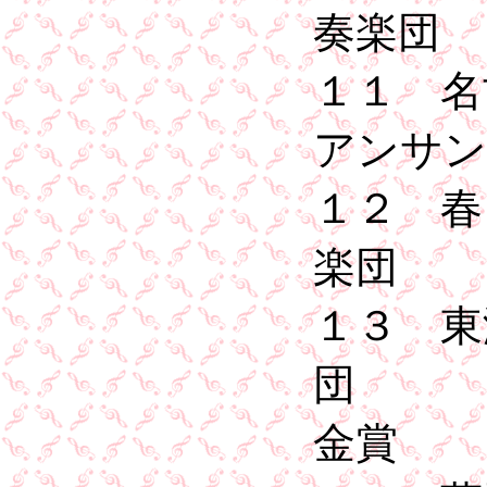
奏楽
１１ 名
アンサ
１２ 春
楽団
１３ 東
金賞