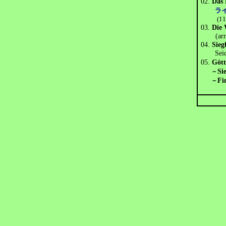
02.
Das 
ラ
(11
03.
Die 
(ar
04.
Sieg
Seide
05.
Göt
－
Si
－
Fi