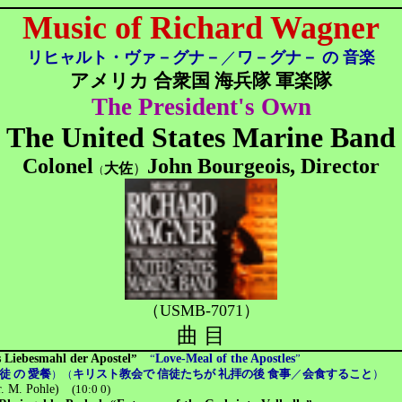
Music of Richard Wagner
リヒャルト・ヴァ－グナ－
／
ワ－グナ－ の 音楽
アメリカ 合衆国 海兵隊 軍楽隊
The President's Own
The United States Marine Band
Colonel
John Bourgeois, Director
大佐
）
（
（USMB-7071）
曲 目
 Liebesmahl der Apostel
”
“
Love-Meal of the Apostles
”
徒 の 愛餐
キリスト教会で 信徒たちが 礼拝の後 食事
／
会食すること
）
）（
rr. M. Pohle)
(10:0 0)