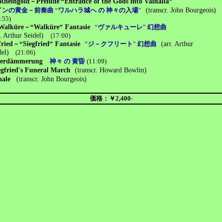
Rheingold
－
Prelude
“
Entrance of the Gods into Valhalla
”
インの黄金－前奏曲
“
ワルハラ城へ の 神々の入場
”
(transcr. John Bourgeois)
:55)
Walküre
－
“
Walküre
”
Fantasie
“
ヴァルキューレ
”
幻想曲
r. Arthur Seidel)
(17:00)
fried
－“
Siegfried
”
Fantasie
“
ジ－クフリート
”
幻想曲
(arr. Arthur
l)
(21:06)
terdämmerung
神々 の 黄昏
(11:09)
egfried's Funeral March
(transcr. Howard Bowlin)
nale
(transcr. John Bourgeois)
価格：￥2,400-