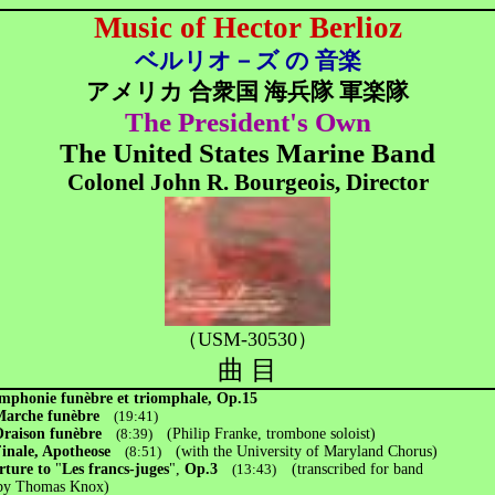
Music of Hector Berlioz
ベルリオ－ズ の 音楽
アメリカ 合衆国 海兵隊 軍楽隊
The President's Own
The United States Marine Band
Colonel John R. Bourgeois, Director
（USM-30530）
曲 目
mphonie funèbre et triomphale, Op.15
rche funèbre
(19:41)
raison funèbre
(8:39)
(Philip Franke, trombone soloist)
nale, Apotheose
(8:51)
(with the University of Maryland Chorus)
rture to
"
Les francs-juges
",
Op.3
(13:43)
(transcribed for band
omas Knox)