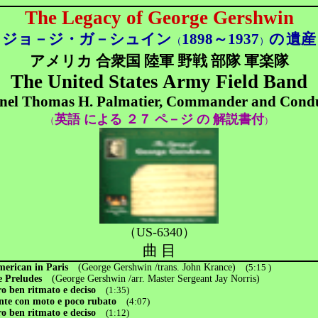
The Legacy of George Gershwin
ジョ－ジ・ガ－シュイン
1898
～
1937
の
遺産
（
）
アメリカ 合衆国 陸軍 野戦 部隊 軍楽隊
The United States Army Field Band
nel Thomas H. Palmatier, Commander and Cond
英語 による ２７ ペ－ジ の 解説書付
（
）
（US-6340）
曲 目
erican in Paris
(George Gershwin /trans. John Krance)
(5:15 )
e Preludes
(George Gershwin /arr. Master Sergeant Jay Norris)
ro ben ritmato e deciso
(1:35)
te con moto e poco rubato
(4:07)
ro ben ritmato e deciso
(1:12)