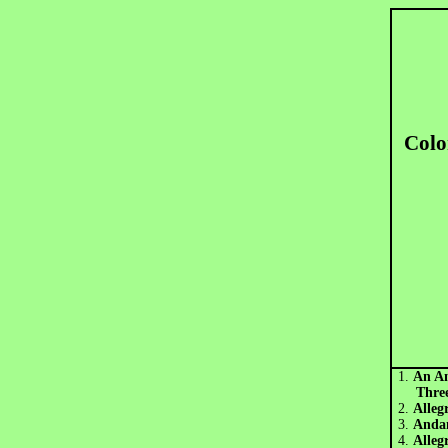
Colo
1.
An Am
Thre
2.
Alleg
3.
Andan
4.
Alleg