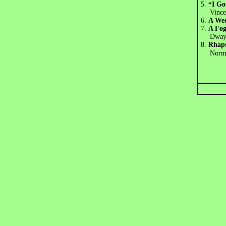
5.
“
I G
Vince
6.
A We
7.
A Fog
Dwayne 
8
.
Rhaps
Norm