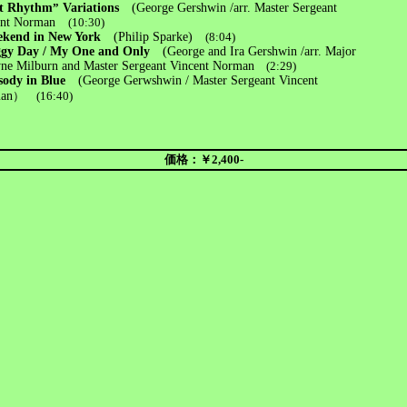
ot Rhythm
”
Variations
(George Gershwin /arr. Master Sergeant
nt Norman
(10:30)
ekend in New York
(Philip Sparke)
(8:04)
gy Day / My One and Only
(George and Ira Gershwin /arr. Major
Milburn and Master Sergeant Vincent Norman
(2:29)
ody in Blue
(George Gerwshwin /
Master Sergeant Vincent
an
）
(16:40)
価格：￥2,400-