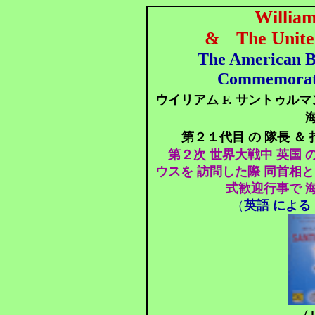
William
&
The Unite
The American B
Commemorati
ウイリアム F. サントゥルマ
第２１代目 の 隊長 ＆
第２次 世界大戦中 英国 
ウスを 訪問した際 同首相と
式歓迎行事で 
（
英語 による