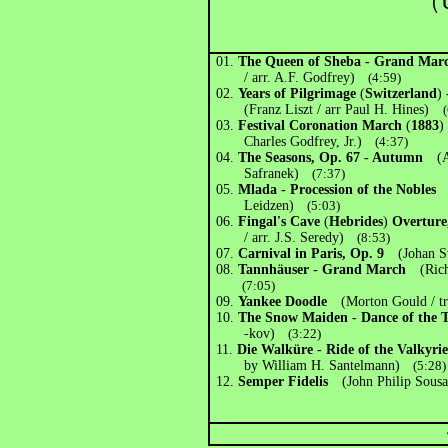
（U
01.
The Queen of Sheba - Grand Ma
/ arr. A.F. Godfrey)
(4:59)
02.
Years of Pilgrimage
(
Switzerland
)
(Franz Liszt / arr Paul H. Hines)
03.
Festival Coronation March
(
1883
)
Charles Godfrey, Jr.)
(4:37)
04.
The Seasons, Op. 67 - Autumn
(Ale
Safranek)
(7:37)
05.
Mlada - Procession of the Nobles
(
Leidzen)
(5:03)
06.
Fingal's Cave
(
Hebrides
)
Overture
/ arr. J.S. Seredy)
(8:53)
07.
Carnival in Paris, Op. 9
(Johan Sve
08.
Tannhäuser - Grand March
(Richa
(7:05)
09.
Yankee Doodle
(Morton Gould / tr
10.
The Snow Maiden - Dance of the 
-kov)
(3:22)
11.
Die Walküre - Ride of the Valkyrie
by William H. Santelmann)
(5:28)
12.
Semper Fidelis
(John Philip Sousa