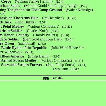
e Corps
(William Franke Harling)
(2:34)
rican Salute
(Morton Gould /arr. Philip J. Lang)
(4:27)
ting Tonight on the Old Camp Ground
(Walter Kittredge)
6)
tasia on The Army Blue
(Ira Hearshen)
(11:49)
ck Jack
(Fred Huffer)
(2:51)
t Point Medley
(Various Composers)
(10:23)
rican Soldier
(Charles Koff)
(2:36)
y, Honor, Country
(Harold Walters)
(3:56)
face Soldier
(Bert Gold and Ken Hart)
(1:46)
rry Owen
(traditional)
(2:53)
 Battle Hymn of the Republic
(Julia Ward Howe /arr.
 Wilhousky)
(5:04)
 Bless America
(Irving Berlin)
(3:02)
 Armed Forces Medley
(Various Composers)
(3:27)
 Stars and Stripes Forever
(John Philip Sousa)
(3:34)
tal Time: 66:43
価格：￥2,500-