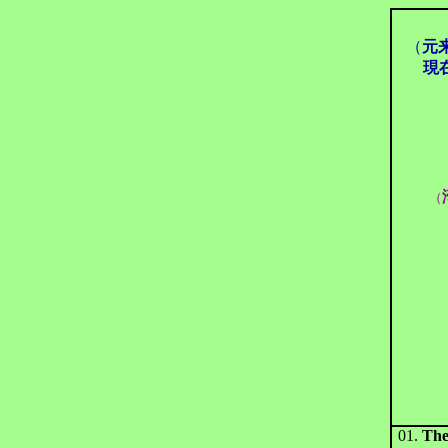
（
元
現
（
01.
The