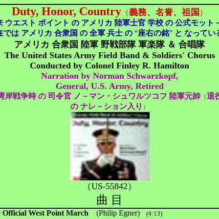
Duty, Honor, Country
義務、名誉、祖国
（
）
来 ウエスト ポイント の アメリカ 陸軍士官 学校 の 公式モット
在では アメリカ 合衆国 の 全軍 兵士 の
“
座右の銘
”
と なってい
アメリカ 合衆国 陸軍 野戦部隊 軍楽隊 ＆ 合唱隊
The United States Army Field Band & Soldiers' Chorus
Conducted by Colonel Finley R. Hamilton
Narration by Norman Schwarzkopf,
General, U.S. Army, Retired
湾岸戦争時 の 司令官 ノ－マン・シュワルツコフ 陸軍元帥
退
（
の ナレ－ション入り
）
（US-55842）
曲 目
 Official West Point March
(Philip Egner)
(4:13)