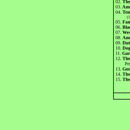
02.
Th
03.
Ame
04.
Ten
(3:2
05.
Fan
06.
Bla
07.
Wes
08.
Ame
09.
Dut
10.
Dog
11.
Ga
12.
The
Peter
13.
God
14.
The
15.
The
To