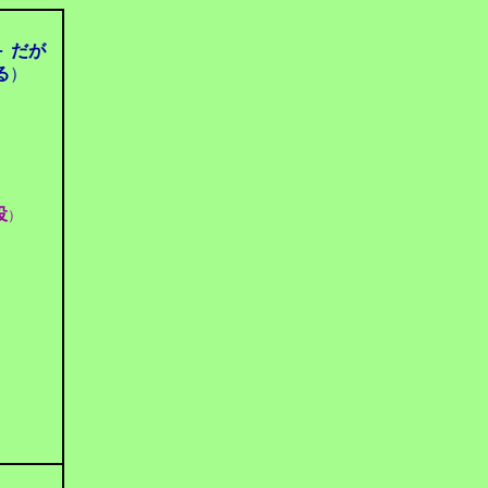
－ だが
る
）
役
）