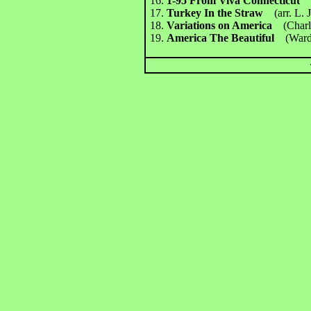
16.
1-95 From Viva Connecticu
17.
Turkey In the Straw
(arr. L.
18.
Variations on America
(Charl
19.
America The Beautiful
(Ward