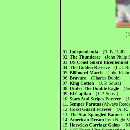
（U
01.
Independentia
(R. B. Hall)
02.
The Thunderer
(John Philip 
03.
US Coast Guard Bicentenni
04.
The Golden Reserve
(L..J. B
05.
Billboard March
(John Klohr
06.
Bravura
(Charles Duble)
07.
King Cotton
(J. P. Sousa)
08.
Under The Double Eagle
(Jo
09.
El Capitan
(J. P. Sousa)
10.
Stars And Stripes Forever
(J
11.
Semper Paratus
(Always Ready
12.
Coast Guard Forever
(A. R. 
13.
The Star Spangled Banner
(
14.
American Dream
from Night V
15.
Horseless Carriage Galop
(M