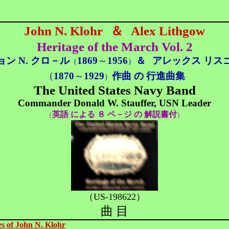
John N. Klohr
＆
Alex Lithgow
Heritage of the March Vol. 2
ョン N. クロ－ル
1869
～
1956
＆
アレックス リス
（
）
（
1870
～
1929
作曲 の 行進曲集
）
The United States Navy Band
Commander Donald W. Stauffer, USN Leader
英語 による ８ ペ－ジ の 解説書付
（
）
（US-198622）
曲 目
s of John N. Klohr