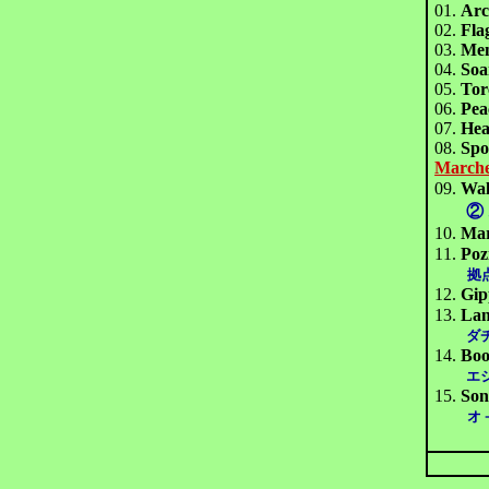
01.
Arc
02.
Fla
03.
Men
04.
Soa
05.
Tor
06.
Pea
07.
Hea
08.
Spo
Marche
09.
Wal
②
10.
Mar
11.
Poz
拠
12.
Gip
13.
Lan
ダチョ
14.
Bo
エジソン
15.
Son
オ