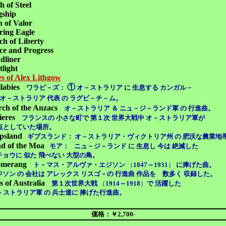
h of Steel
gship
 of Valor
ring Eagle
ch of Liberty
ce and Progress
dliner
tlight
s of Alex Lithgow
labies
①
ワラビ－ズ：
オ－ストラリア に 生息する カンガル－
オ－ストラリア 代表 の
ラグビ－チ－ム。
ch of the Anzacs
オ－ストラリア ＆ ニュ－ジ－ランド軍 の 行進曲。
ieres
フランスの 小さな町で 第１次 世界大戦中 オ－ストラリア軍が
点としていた場所。
psland
ギプスランド： オ－ストラリア・ヴィクトリア州 の 肥沃な農業地
d of the Moa
モア：
ニュ－ジ－ランド に 生息し 今は 絶滅した
ウに 似た 飛べない 大型の鳥。
omerang
ト－マス・アルヴァ・エジソン
（
1847～1931
）
に捧げた曲。
 の 会社は アレックス リスゴ－の 行進曲 作品を 数多く 収録した。
s of Australia
第１次世界大戦
（
1914～1918
）
で 活躍した
－ストラリア軍 の 兵士達に 捧げた行進曲。
価格：￥2,700-