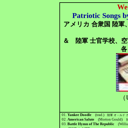
We 
Patriotic Songs b
アメリカ 合衆国 陸軍、
＆ 陸軍 士官学校、空
各
（U
01.
Yankee Doodle
(trad.)
陸軍 オ－ルド 
02.
American Salute
(Morton Gould)
03.
Battle Hymn of The Republic
(Will