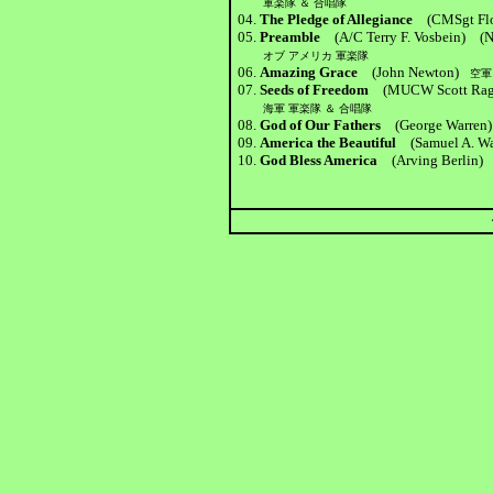
軍楽隊 ＆ 合唱隊
04.
The Pledge of Allegiance
(CMSgt Fl
05.
Preamble
(A/C Terry F. Vosbein) (N
オブ アメリカ 軍楽隊
06.
Amazing Grace
(John Newton)
空軍
07.
Seeds of Freedom
(MUCW Scott Rag
海軍 軍楽隊 ＆ 合唱隊
08.
God of Our Fathers
(George Warre
09.
America the Beautiful
(Samuel A. 
10.
God Bless America
(Arving Berlin