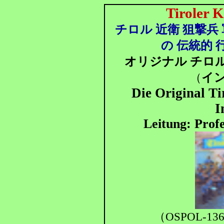
Tiroler 
チロル 近衛 狙撃兵
の 伝統的 
オリジナル チロ
イ
（
Die Original Ti
I
Leitung: Prof
（OSPOL-136