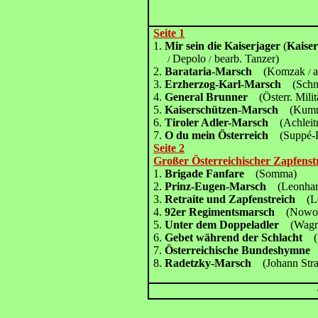
Seite 1
1.
Mir sein die Kaiserjager
(
Kaise
Depolo
bearb. Tanzer)
/
/
2.
Barataria-Marsch
(Komzak
a
/
3.
Erzherzog-Karl-Marsch
(Schn
4.
General Brunner
(Österr. Milit
5.
Kaiserschützen-Marsch
(Kumm
6.
Tiroler Adler-Marsch
(Achlei
7.
O du mein Österreich
(Suppé-
Seite 2
Großer Österreichischer Zapfenst
1.
Brigade Fanfare
(Somma)
2.
Prinz-Eugen-Marsch
(Leonhar
3.
Retraite und Zapfenstreich
(L
4.
92er Regimentsmarsch
(Nowo
5.
Unter dem Doppeladler
(Wag
6.
Gebet während der Schlacht
(H
7.
Österreichische Bundeshymn
8.
Radetzky-Marsch
(Johann Stra