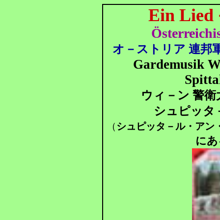
Ein Lied
Österreichi
オ－ストリア 連邦軍
Gardemusik W
Spitta
ウィ－ン 警衛
シュピッタ－
（
シュピッタ－ル・アン
にあ