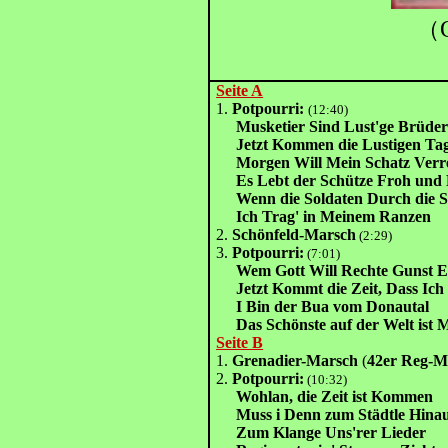
（
Seite A
1.
Potpourri:
(12:40)
Musketier Sind Lust'ge Brüde
Jetzt Kommen die Lustigen Ta
Morgen Will Mein Schatz Verre
Es Lebt der Schütze Froh und 
Wenn die Soldaten Durch die S
Ich Trag' in Meinem Ranzen
2.
Schönfeld-Marsch
(2:29)
3.
Potpourri:
(7:01)
Wem Gott Will Rechte Gunst E
Jetzt Kommt die Zeit, Dass I
I Bin der Bua vom Donautal
Das Schönste auf der Welt ist M
Seite B
1.
Grenadier-Marsch
(
42er Reg-M
2.
Potpourri:
(10:32)
Wohlan, die Zeit ist Kommen
Muss i Denn zum Städtle Hina
Zum Klange Uns'rer Lieder