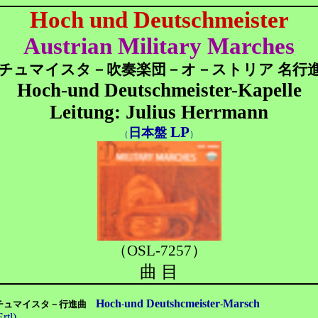
Hoch und Deutschmeister
Austrian Military Marches
チュマイスタ－吹奏楽団
－
オ－ストリア 名行
Hoch-und Deutschmeister-Kapelle
Leitung: Julius Herrmann
LP
日本盤
（
）
（OSL-7257）
曲 目
Hoch
und Deutshcmeister
Marsch
チュマイスタ－
行進曲
-
-
rtl)