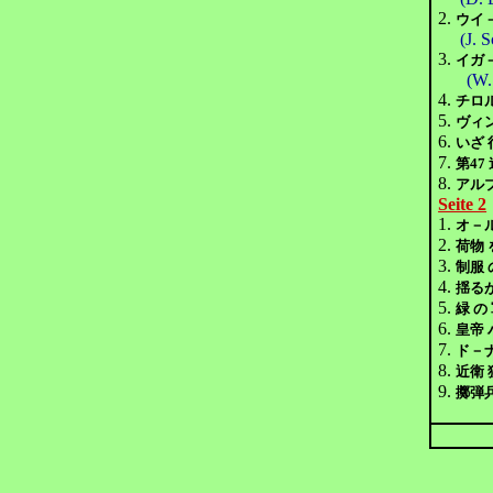
2.
ウイ
(J. 
3.
イガ
(W.
4.
チロ
5.
ヴィ
6.
いざ
7.
第47
8.
アルプ
Seite 2
1.
オ－
2.
荷物 
3.
制服 
4.
揺る
5.
緑 
6.
皇帝
7.
ド－
8.
近衛
9.
擲弾