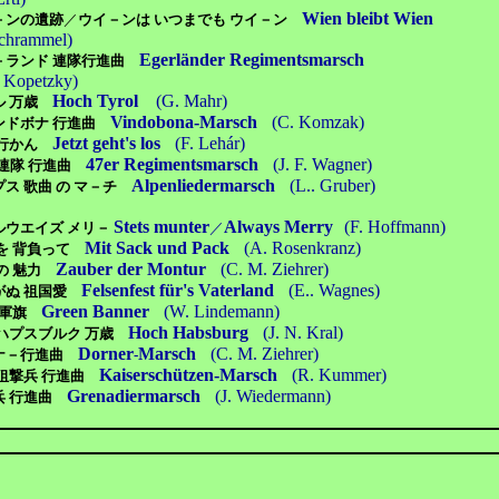
Wien bleibt Wien
－ンの遺跡
／
ウイ－ンは いつまでも ウイ－ン
Schrammel)
Egerländer Regimentsmarsch
－ランド 連隊行進曲
 Kopetzky)
Hoch Tyrol
(G. Mahr)
ル 万歳
Vindobona-Marsch
(C. Komzak)
ンドボナ 行進曲
Jetzt geht's los
(F. Lehár)
 行かん
47er Regimentsmarsch
(J. F. Wagner)
 連隊 行進曲
Alpenliedermarsch
(L.. Gruber)
ス 歌曲 の マ－チ
S
tets munter
Always Merry
(F. Hoffmann)
ルウエイズ メリ－
／
Mit Sack und Pack
(A. Rosenkranz)
を 背負って
Zauber der Montur
(C. M. Ziehrer)
の 魅力
Felsenfest für's Vaterland
(E.. Wagnes)
がぬ 祖国愛
Green Banner
(W. Lindemann)
の 軍旗
Hoch Habsburg
(J. N. Kral)
 ハプスブルク 万歳
Dorner
Marsch
(C. M. Ziehrer)
ナ－行進曲
-
Kaiserschützen-Marsch
(R. Kummer)
 狙撃兵 行進曲
Grenadiermarsch
(J. Wiedermann)
兵 行進曲