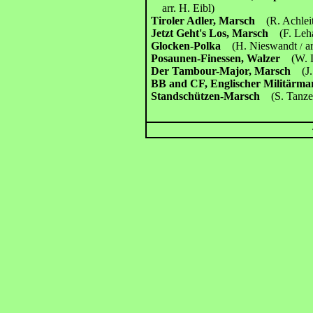
arr. H. Eibl)
Tiroler Adler, Marsch
(R. Achlei
Jetzt Geht's Los, Marsch
(F. Le
Glocken-Polka
(H. Nieswandt
ar
/
Posaunen-Finessen, Walzer
(W. 
Der Tambour-Major, Marsch
(J
BB and CF, Englischer Militär
Standschützen-Marsch
(S. Tanze