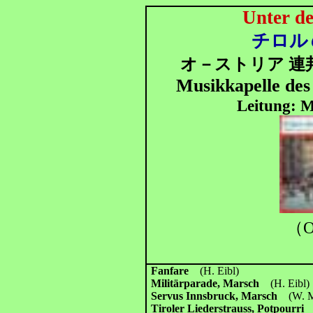
Unter de
チロル
オ－ストリア 連
Musikkapelle des
Leitung: M
（O
Fanfare
(H. Eibl)
Militärparade, Marsch
(H. Eibl)
Servus Innsbruck, Marsch
(W. 
Tiroler Liederstrauss, Potpourr