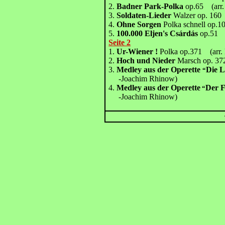
2.
Badner Park-Polka
op.65 (arr. 
3.
Soldaten-Lieder
Walzer op. 160 
4.
Ohne Sorgen
Polka schnell op.10
5.
100.000 Eljen's Csárdás
op.51 (
Seite 2
1.
Ur-Wiener !
Polka op.371 (arr. 
2.
Hoch und Nieder
Marsch op. 372
3.
Medley aus der Operette
Die L
“
-Joachim Rhinow)
4.
Medley aus der Operette
Der 
“
-Joachim Rhinow)