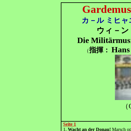
Gardemusik
カ－ル ミヒャ
ウィ－ン 
Die Militärmus
Hans
指揮
：
（
（O
Seite 1
1.
Wacht an der Donau!
Marsch op