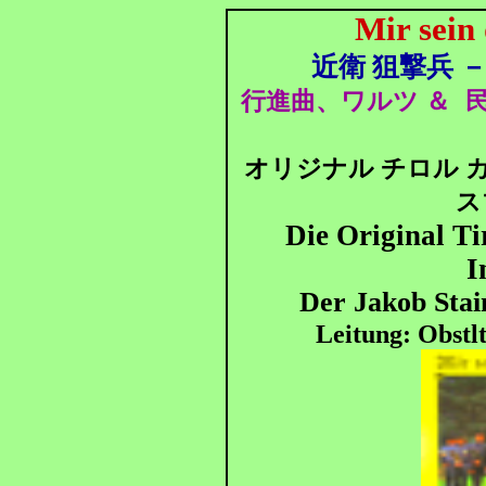
Mir sein
近衛 狙撃兵 
行進曲、ワルツ ＆
民
オリジナル チロル 
ス
Die Original Ti
I
Der Jakob Stai
Leitung: Obstl