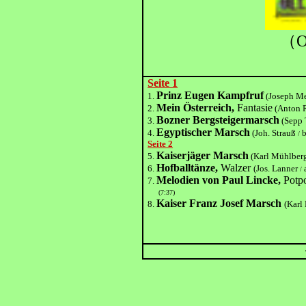
（O
Seite 1
Prinz Eugen Kampfruf
1.
(Joseph M
Mein Österreich,
Fantasie
2.
(Anton 
Bozner Bergsteigermarsch
3.
(Sepp
Egyptischer Marsch
4.
(Joh. Strauß
b
/
Seite 2
Kaiserjäger Marsch
5.
(Karl Mühlber
Hofballtänze,
Walzer
6.
(Jos. Lanner
/
Melodien von Paul Lincke,
Potp
7.
(7:37)
Kaiser Franz Josef Marsch
8.
(Karl 