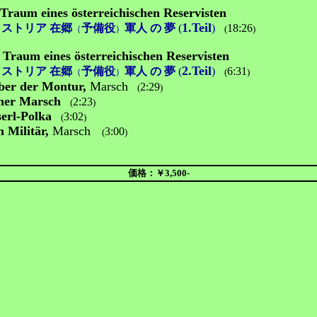
Traum eines österreichischen Reservisten
1.Teil
ストリア 在郷
予備役
軍人 の 夢
(
)
18:26
（
）
(
)
 Traum eines österreichischen Reservisten
2.Teil
ストリア 在郷
予備役
軍人 の 夢
(
)
6:31
（
）
(
)
ber der Montur,
Marsch
2:29
(
)
ner Marsch
2:23
(
)
erl-Polka
3:02
(
)
 Militär,
Marsch
3:00
(
)
価格：￥3,500-