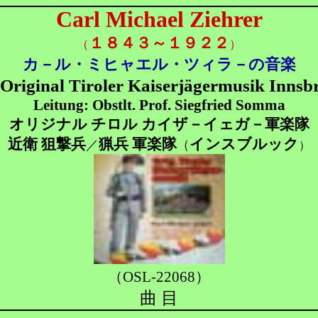
Carl Michael Ziehrer
１８４３～１９２２
（
）
カ－ル・ミヒャエル・ツィラ－の音楽
 Original Tiroler Kaiserjägermusik Innsb
Leitung: Obstlt. Prof. Siegfried Somma
オリジナル チロル カイザ－イェガ－軍楽隊
近衛 狙撃兵
猟兵 軍楽隊
インスブルック
／
（
）
（OSL-22068）
曲 目