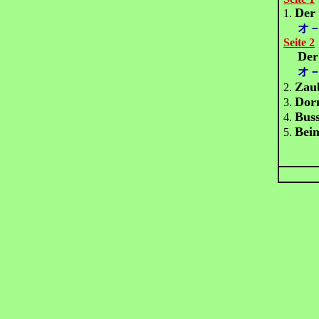
Der 
1.
オ－
Seite 2
Der
オ－
Zau
2.
Dor
3.
Buss
4.
Beim
5.