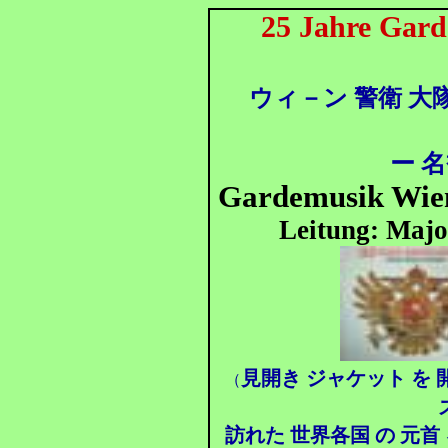
25 Jahre Gard
ウィ－ン 警衛 大
ー
名
Gardemusik Wie
Leitung: Maj
見開き ジャケット を
（
訪れた 世界各国 の 元首 