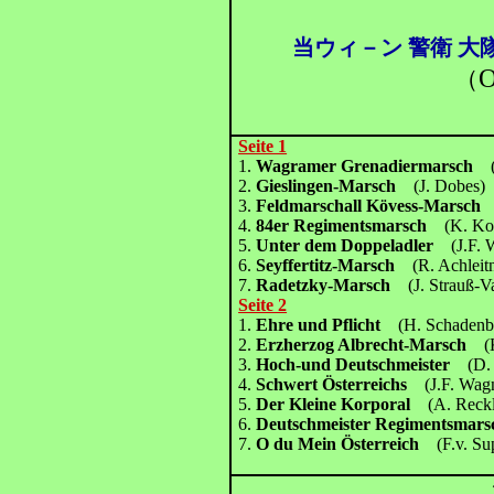
当ウィ－ン 警衛 大隊
O
（
Seite 1
1.
Wagramer Grenadiermarsch
2.
Gieslingen-Marsch
(J. Dobes)
3.
Feldmarschall Kövess-Marsc
4.
84er Regimentsmarsch
(K. K
5.
Unter dem Doppeladler
(J.F.
6.
Seyffertitz-Marsch
(R. Achleit
7.
Radetzky-Marsch
(J. Strauß-V
Seite 2
1.
Ehre und Pflicht
(H. Schadenb
2.
Erzherzog Albrecht-Marsch
(
3.
Hoch-und Deutschmeister
(D.
4.
Schwert Österreichs
(J.F. Wa
5.
Der Kleine Korporal
(A. Reck
6.
Deutschmeister Regimentsma
7.
O du Mein Österreich
(F.v. Su