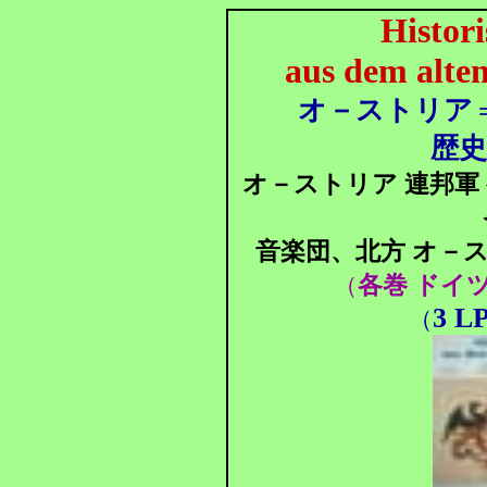
Histor
aus dem alte
オ－ストリア
歴史
オ－ストリア 連邦軍
音楽団、北方 オ－ス
各巻 ドイ
（
3 LP
（