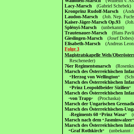
Wallonen-Marsch
(Wilhelm v. As
Lacy-Marsch
(Gabriel Schebek)
Kronprinz Rudolf-Marsch
(Andre
Laudon-Marsch
(Joh. Nep. Fuch
Kaiser-Jäger-Marsch Op.93
(Joh. 
Splényi-Marsch
(unbekannt)
Trautenauer-Marsch
(Hans Pavli
Gieslingen-Marsch
(Josef Dobes)
Elisabeth-Marsch
(Andreas Leonh
Folge 3
/
Magistratskapelle Wels
Oberöster
Resche
neder)
76er Regimentsmarsch
(Rosenkra
Marsch des Österreichischen Infa
Herzog von Wellington
(Schu
“
”
Marsch des Österreichischen Infa
Prinz Leopoldbeider Sizilien
“
Marsch des Österreichischen Infa
von Trapp
(Prochaska)
“
”
Marsch der Ungarischen Grenadi
Marsch des Österreichischen-Unga
-Regiments 60
Prinz Wasa
(u
“
”
Marsch nach dem
Jasminwalzer
“
Marsch des Österreichischen Infa
Graf Rothkirch
(unbekannt
“
”
/