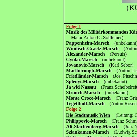
（KU
Folge 1
Musik des Militärkommandos Kä
Major Anton O.
Sollfelner)
Pappenheim-Marsch
(unbekannt
Windisch-Graetz-Marsch
(Anton
Alexander-Marsch
(Persuis)
Gyulai-Marsch
(unbekannt)
Jovanovic-Marsch
(Karl Sebor)
Marlborough-Marsch
(Anton Tisc
Friedländer-Marsch
(Jos. Pitsch
Splényi-Marsch
(unbekannt)
Ja wid Nassau
(Franz Scheibelreit
Strauch-Marsch
(unbekannt)
Monte Croce-Marsch
(Franz Gri
Tegetthoff-Marsch
(Anton Rosenk
Folge 2
Die Stadtmusik Wien
(Leitung: 
Philippovic-Marsch
(Franz Schmi
Alt-Starhemberg-Marsch
(Joh. N
Szlankamen-Marsch
(Ludwig Sch