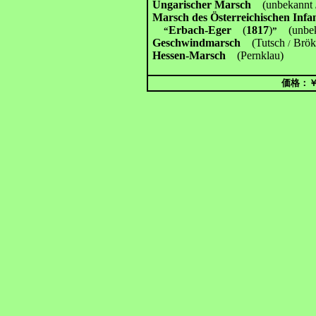
Ungarischer Marsch
(unbekannt
Marsch des Österreichischen Infa
Erbach-Eger
(
1817
)
(unbek
“
”
Geschwindmarsch
(Tutsch
Brök
/
Hessen-Marsch
(Pernklau)
価格：￥1