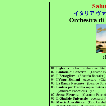
Salu
イタリア ヴ
Orchestra di 
（I
01.
Inglesina
scherzo sinfonico-milit
02.
Fantasia di Concerto
(Edoardo Bo
03.
Il Bersagliere
(Edoardo Boccalari)
04.
I Vespri Siciliani
ouverture (Gius
05.
La Banda Nascente
(Berardo Sbra
06.
Fantsia per Tromba sopra motivi d
(Amilcare Ponchielli)
(12:13)
07.
Scossa Elettrica
(Giacomo Puccini
08.
Il Giudizio Universale
poema si
09.
Marcia Apocalittica
(Ezio Carabel