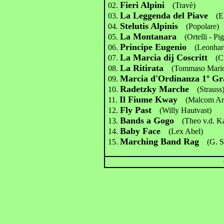
Fieri Alpini
02.
(Travè)
La Leggenda del Piave
03.
(E
Stelutis Alpinis
04.
(Popolare)
La Montanara
05.
(Ortelli - Pig
Principe Eugenio
06.
(Leonhard
La Marcia dij Coscritt
07.
(Cu
La Ritirata
08.
(Tommaso Mari
Marcia d'Ordinanza 1º Gra
09.
Radetzky Marche
10.
(Strauss
Il Fiume Kway
11.
(Malcom Arn
Fly Past
12.
(Willy Hautvast)
Bands a Gogo
13.
(Theo v.d. K
Baby Face
14.
(Lex Abel)
Marching Band Rag
15.
(G. St