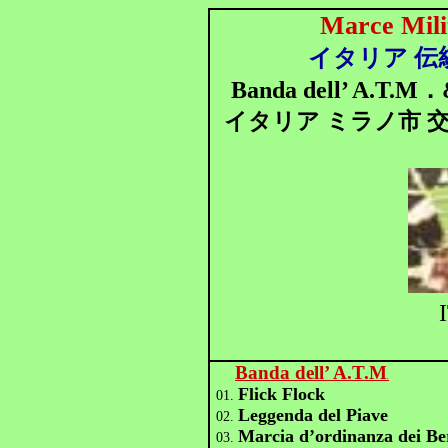
Marce Mili
イタリア 伝
Banda dell’ A.T.M．&
イタリア ミラノ市 交
Banda dell’ A.T.M
.
Flick Flock
01.
Leggenda del Piave
02.
Marcia d’ordinanza dei Ber
03.