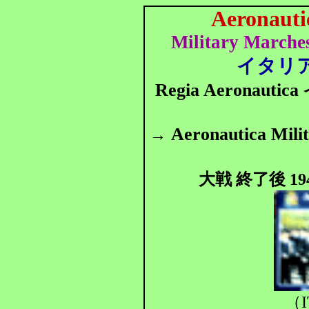
Aeronautic
Military Marches
イタリ
Regia Aeronautica
Aeronautica Mili
→
大
戦 終了後 19
（I