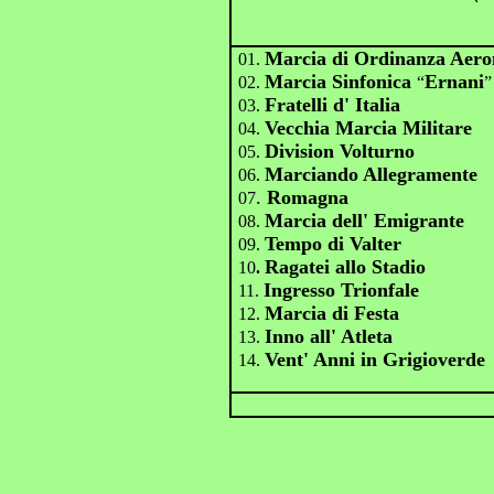
Marcia di Ordinanza Aeron
01.
Marcia Sinfonica
Ernani
02.
“
”
Fratelli d' Italia
03.
Vecchia Marcia Militare
04.
Division Volturno
05.
Marciando Allegramente
06.
.
Romagna
07
Marcia dell' Emigrante
08.
Tempo di Valter
09.
Ragatei allo Stadio
10
.
Ingresso Trionfale
11.
Marcia di Festa
12.
Inno all' Atleta
13.
Vent' Anni in Grigioverde
14.