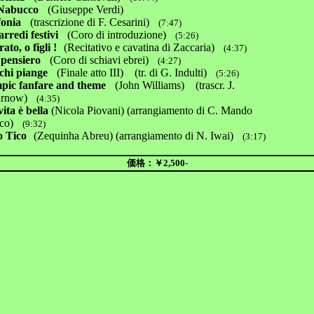
Nabucco
(Giuseppe Verdi)
fonia
(trascrizione di F. Cesarini)
(7:47)
arredi festivi
(Coro di introduzione)
(5:26)
ato, o figli !
(Recitativo e cavatina di Zaccaria)
(4:37)
 pensiero
(Coro di schiavi ebrei)
(4:27)
chi piange
(Finale atto III) (tr. di G. Indulti)
(5:26)
pic fanfare and theme
(John Williams) (trascr. J.
now)
(4:35)
ita è bella
(Nicola Piovani) (arrangiamento di C. Mando
o)
(9:32)
o Tico
(Zequinha Abreu) (arrangiamento di N. Iwai)
(3:17)
価格：￥2,500-