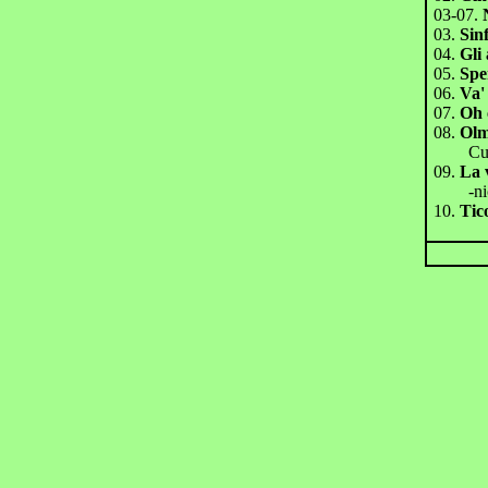
03-07.
03.
Sin
04.
Gli 
05.
Sper
06.
Va'
07.
Oh 
08.
Olm
Cur
09.
La v
-nic
10.
Tic