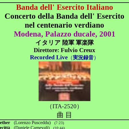
Banda dell' Esercito Italiano
Concerto della Banda dell' Esercito
nel centenario verdiano
Modena, Palazzo ducale, 2001
イタリア 陸軍 軍楽隊
Direttore: Fulvio Creux
Recorded Live
）
（
実況録音
（ITA-2520）
曲 目
ether
(Lorenzo Pusceddu)
(7:23)
ecittà
(Daniele Carnevali)
(10:44)