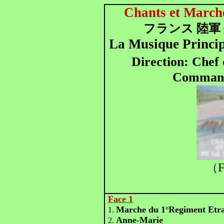
Chants et Marche
フランス 陸軍
La Musique Princip
Direction: Chef
Comman
F
（
Face 1
Marche du 1
Regiment Etr
1.
°
Anne-Marie
2.