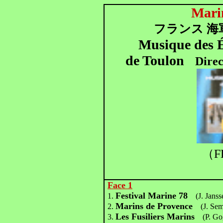
Mari
フランス 海
Musique des É
de Toulon
Dire
（FL
Face 1
Festival Marine 78
1.
(J. Janss
Marins de Provence
2.
(J. Seml
Les Fusiliers Marins
3.
(P. Gog