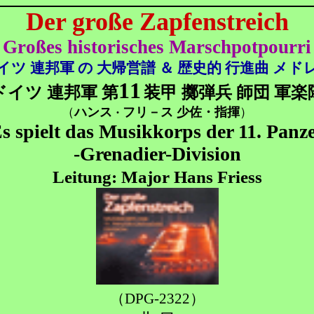
Der große Zapfenstreich
Großes historisches Marschpotpourri
イツ 連邦軍 の 大帰営譜 ＆ 歴史的 行進曲 メド
11
ドイツ 連邦軍 第
装甲 擲弾兵 師団 軍楽
（
ハンス
フリ－ス 少佐・
指揮
）
・
s spielt das Musikkorps der 11. Panz
-Grenadier-Division
Leitung: Major Hans Friess
（DPG-2322）