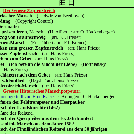
曲 目
Der Grosse Zapfenstreich
rckscher Marsch
(Ludwig van Beethoven)
ldung
(Copyright Control)
Serenade:
 präsentieren,
Marsch
(H. Ailbout
arr. O. Hackenberger)
/
zog von Braunschweig
(arr. F.J. Breuer)
lenen-Marsch
(Fr. Lübbert
arr. F.J. Breuer)
/
ken zum grossen Zapfenstreich
(arr. Hans Friess)
sser Zapfenstreich
(arr. Hans Friess)
chen zum Gebet
(arr. Hans Friess)
et
(
Ich bete an die Macht der Liebe
) (Bortniansky
rr. Hans Friess)
chlagen nach dem Gebet
(arr. Hans Friess)
tschlandlied
(Haydn
arr. Hans Friess)
/
fenstreich-Marsch
(arr. Hans Friess)
Grosses Historisches Marschpotpourri
mmengestellt von Emil Kaiser
Arrangeur: O Hackenberger
・
faren der Feldtrompeter und Heerpauker
sch der Landsknechte
(
1462
)
fare der Reiterei
sch der Querpfeifer aus dem 16. Jahrhundert
senlied, Marsch aus dem Jahre 1582
sch der Finnländischen Reiterei aus dem 30 jährigen