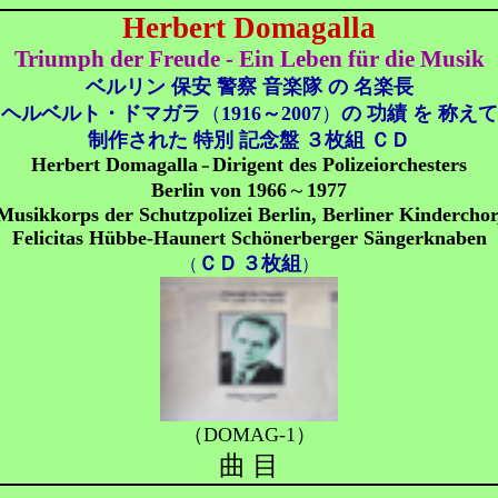
Herbert Domagalla
Triumph der Freude - Ein Leben für die Musik
ベルリン
保安
警察 音楽隊 の 名楽長
ヘルベルト・ドマガラ
（
1916～2007
）
の 功績 を 称えて
制作された 特別 記念盤 ３枚組 ＣＤ
Herbert Domagalla
Dirigent des Polizeiorchesters
－
Berlin von 1966
～
1977
Musikkorps der Schutzpolizei Berlin, Berliner Kinderchor
Felicitas Hübbe-Haunert Schönerberger Sängerknaben
ＣＤ
３枚組
（
）
（DOMAG-1）
曲 目