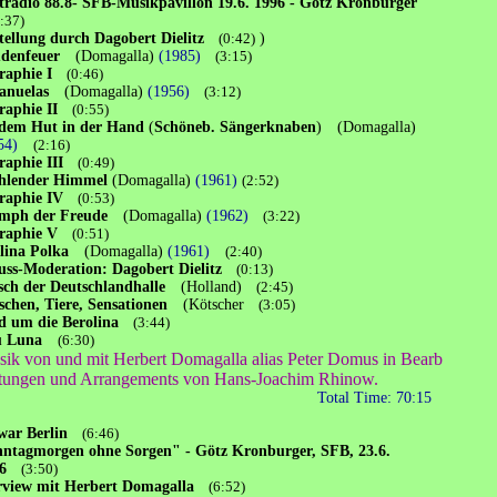
tradio 88.8- SFB-Musikpavillon 19.6. 1996 - Götz Kronburger
7)
tellung durch Dagobert Dielitz
(0:42)
)
udenfeuer
(Domagalla)
(1985)
(3:15)
raphie I
(0:46)
anuelas
(Domagalla)
(1956)
(3:12)
raphie II
(0:55)
dem Hut in der Hand
(
Schöneb. Sängerknaben
)
(Domagalla)
954)
(2:16)
raphie III
(0:49)
hlender Himmel
(Domagalla)
(1961)
(2:52)
raphie IV
(0:53)
mph der Freude
(Domagalla)
(1962)
(3:22)
raphie V
(0:51)
olina Polka
(Domagalla)
(1961)
(2:40)
uss-Moderation: Dagobert Dielitz
(0:13)
ch der Deutschlandhalle
(Holland)
(2:45)
chen, Tiere, Sensationen
(Kötscher
(3:05)
 um die Berolina
(3:44)
u Luna
(6:30)
ik von und mit Herbert Domagalla alias Peter Domus in Bearb
gen und Arrangements von Hans-Joachim Rhinow.
Total Time: 70:15
war Berlin
(6:46)
ntagmorgen ohne Sorgen" - Götz Kronburger, SFB, 23.6.
6
(3:50)
rview mit Herbert Domagalla
(6:52)