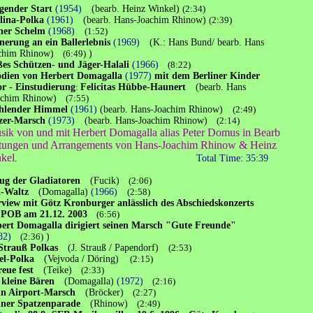
gender Start
(1954)
(bearb. Heinz Winkel)
(2:34)
lina-Polka
(1961)
(bearb. Hans-Joachim Rhinow)
(2:39)
ner Schelm
(1968)
(1:52)
nerung an ein Ballerlebnis
(1969)
(K.: Hans Bund/ bearb. Hans
im Rhinow)
(6:49)
)
es Schützen- und Jäger-Halali
(1966)
(8:22)
dien von Herbert Domagalla
(1977)
mit dem Berliner Kinder
or - Einstudierung
:
Felicitas Hübbe-Haunert
(bearb. Hans
im Rhinow)
(7:55)
ahlender Himmel
(1961)
(bearb. Hans-Joachim Rhinow)
(2:49)
zer-Marsch
(1973)
(bearb. Hans-Joachim Rhinow)
(2:14)
 von und mit Herbert Domagalla alias Peter Domus in Bearb
gen und Arrangements von Hans-Joachim Rhinow & Heinz
kel
.
Total Time: 35:39
ug der Gladiatoren
(Fucik)
(2:06)
i-Waltz
(Domagalla)
(1966)
(2:58)
rview mit Götz Kronburger anlässlich des Abschiedskonzerts
B am 21.12. 2003
(6:56)
ert Domagalla dirigiert seinen Marsch "Gute Freunde"
2)
(2:36)
)
Strauß Polkas
(J. Strauß / Papendorf)
(2:53)
el-Polka
(Vejvoda / Döring)
(2:15)
reue fest
(Teike)
(2:33)
i kleine Bären
(Domagalla)
(1972)
(2:16)
lin Airport-Marsch
(Bröcker)
(2:27)
liner Spatzenparade
(Rhinow)
(2:49)