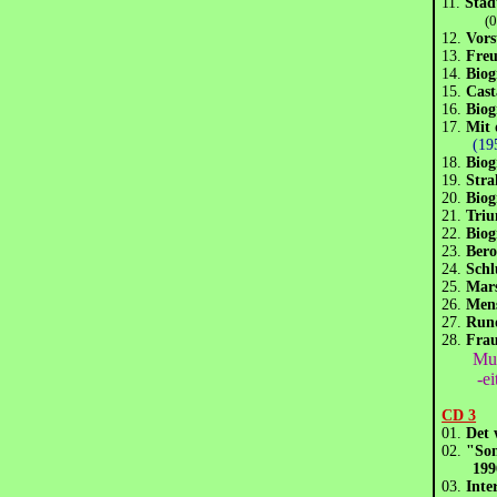
11.
Stad
(0:3
12.
Vors
13.
Fre
14.
Biog
15.
Cast
16.
Biog
17.
Mit 
(1
18.
Biog
19.
Stra
20.
Biog
21.
Triu
22.
Biog
23.
Ber
24.
Schl
25.
Mars
26.
Mens
27.
Rund
28.
Fra
Mus
-eitun
CD 3
01.
Det 
02.
"Son
199
03.
Inte