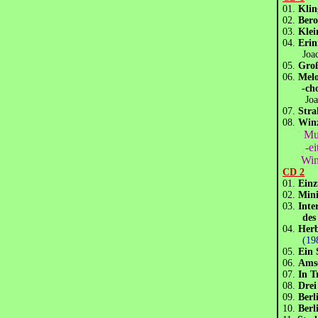
01.
Klin
02.
Bero
03.
Klei
04.
Erin
Joach
05.
Groß
06.
Melo
-ch
Joach
07.
Str
08.
Win
Musik
-eitun
Win
CD 2
01.
Einz
02.
Min
03.
Inte
des PO
04.
Herb
(198
05.
Ein 
06.
Ams
07.
In T
08.
Dre
09.
Ber
10.
Ber