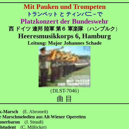
Mit Pauken und Trompeten
トランペット と ティンパ二－で
Platzkonzert der Bundeswehr
西 ドイツ 連邦 陸軍 第６ 軍楽隊
（
ハンブルク
）
Heeresmusikkorps 6, Hamburg
Leitung: Major Johannes Schade
（DLST-7046）
曲 目
tik-Marsch
(E. Abromeit)
te Marschmelodien aus Alt
Wiener Operetten
-
eunerbaron
(J. Strauß)
elstudent
(C. Millöcker)