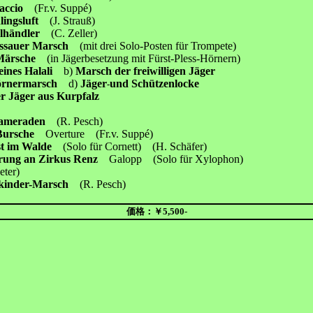
caccio
(Fr.v. Suppé)
lingsluft
(J. Strauß)
elhändler
(C. Zeller)
essauer Marsch
(mit drei Solo-Posten für Trompete)
-Märsche
(in Jägerbesetzung mit Fürst-Pless-Hörnern)
eines Halali
b)
Marsch der freiwilligen Jäger
rnermarsch
d)
Jäger
und Schützenlocke
-
r Jäger aus Kurpfalz
kameraden
(R. Pesch)
 Bursche
Overture (Fr.v. Suppé)
st im Walde
(Solo für Cornett) (H. Schäfer)
rung an Zirkus Renz
Galopp (Solo für Xylophon)
ter)
skinder-Marsch
(R. Pesch)
価格：￥5,500-