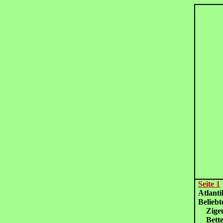
Seite 1
Atlan
Belieb
Zig
Bett