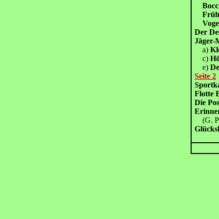
Boc
Früh
Vog
Der D
Jäger
a)
Kl
c)
Hö
e)
De
Seite 2
Sport
Flotte
Die Po
Erinne
(G. Pe
Glück