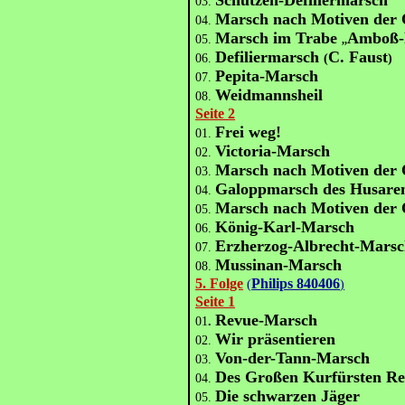
Schützen-Defiliermarsch
03.
Marsch nach Motiven der
04.
Marsch im Trabe
Amboß-
05.
,,
Defiliermarsch
C. Faust
06.
(
)
Pepita-Marsch
07.
Weidmannsheil
08.
Seite 2
Frei weg!
01.
Victoria-Marsch
02.
Marsch nach Motiven der
03.
Galoppmarsch des Husaren
04.
Marsch nach Motiven der
05.
König-Karl-Marsch
06.
Erzherzog-Albrecht-Mars
07.
Mussinan-Marsch
08.
5. Folge
Philips 840406
(
)
Seite 1
Revue-Marsch
01
.
Wir präsentieren
02.
Von-der-Tann-Marsch
03.
Des Großen Kurfürsten Re
04.
Die schwarzen Jäger
05.