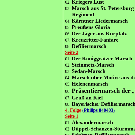
Kriegers Lust
02.
Marsch aus St. Petersbur
03.
Regiment
Kärntner Liedermarsch
04.
Preußens Gloria
05.
Der Jäger aus Kurpfalz
06.
Kreuzritter-Fanfare
07.
Defiliermarsch
08.
Seite 2
Der Königgrätzer Marsch
01.
Steinmetz-Marsch
02.
Sedan-Marsch
03.
Marsch über Motive aus d
04.
Helenenmarsch
05.
Präsentiermarsch der
06.
,,
Gruß an Kiel
07.
Bayerischer Defiliermarsc
08.
4. Folge
Philips 840403
(
)
Seite 1
Alexandermarsch
01.
Düppel-Schanzen-Sturmm
02.