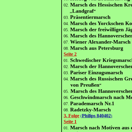
Marsch des Hessischen Kre
02.
Landgraf
,,
“
Präsentiermarsch
03.
Marsch des Yorckschen Ko
04.
Marsch der freiwilligen Jä
05.
Marsch des Hannoversche
06.
Wiener Alexander-Marsch
07.
Marsch aus Petersburg
08.
Seite 2
Schwedischer Kriegsmarsc
01.
Marsch der Hannoverschen
02.
Pariser Einzugsmarsch
03.
Marsch des Russischen Gr
04.
von Preußen
“
Marsch des Hannoversche
05.
Geschwindmarsch nach Mot
06.
Parademarsch Nr.1
07.
Radetzky-Marsch
08.
3. Folge
Philips 840402
(
)
Seite 1
Marsch nach Motiven aus 
01.