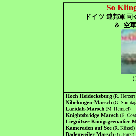
So Klin
ドイツ 連邦軍 司
＆
空軍
（
Hoch Heidecksburg
(R. Herzer)
Nibelungen-Marsch
(G. Sonnta
Laridah-Marsch
(M. Hempel)
Knightsbridge Marsch
(E. Coat
Liegnitzer Königsgrenadier-
Kameraden auf See
(R. Küssel)
Badenweiler Marsch
(G. Fürst)