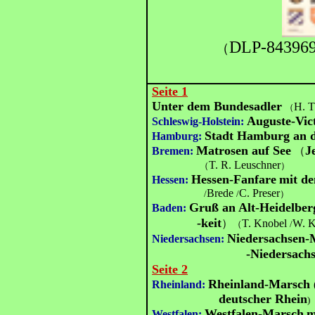
DLP-84396
（
Seite 1
Unter dem Bundesadler
H. T
（
Auguste-Vic
Schleswig-Holstein:
Stadt Hamburg an d
Hamburg:
Matrosen auf See
J
Bremen:
（
T. R. Leuschner
（
）
Hessen-Fanfare
mit de
Hessen:
Brede
C. Preser
/
/
）
Gruß an Alt-Heidelber
Baden:
-keit
）
T. Knobel
W. K
（
/
Niedersachsen-
Niedersachsen:
-Nieder
sach
Seite 2
Rheinland-Marsch
Rheinland:
deutscher Rhein
)
Westfalen-Marsch
m
Westfalen: