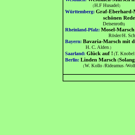
H.F Husadel
（
）
Graf-Eberhard-
Württemberg:
schönen Rede
Deisenroth
)
Mosel-Marsch 
Rheinland-Pfalz:
Rösler
H. Sc
/
Bavaria-Marsch mit d
Bayern:
H. C. Alden
.）
Glück auf !
Saarland:
T. Knobel
(
Linden Marsch
Solang
Berlin:
(
W. Kollo
Rideamus
Wolf
（
/
/