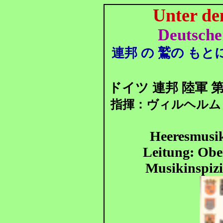
Unter de
Deutsch
連邦 の 鷲の もと
ドイツ 連邦 陸軍 
指揮：
ヴィルヘルム
Heeresmusi
Leitung: Obe
Musikinspiz