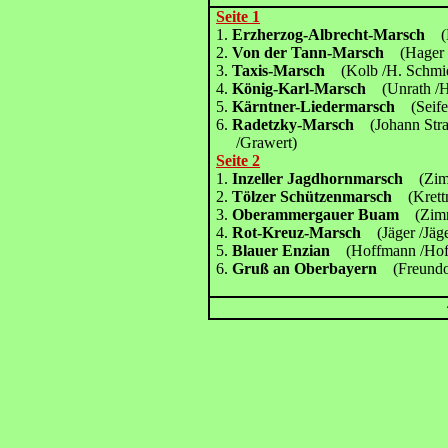
Seite 1
1.
Erzherzog-Albrecht-Marsch
(
2.
Von der Tann-Marsch
(Hager 
3.
Taxis-Marsch
(Kolb /H. Schmi
4.
König-Karl-Marsch
(Unrath /
5.
Kärntner-Liedermarsch
(Seif
6.
Radetzky-Marsch
(Johann Str
/Grawert)
Seite 2
1.
Inzeller Jagdhornmarsch
(Zi
2.
Tölzer Schützenmarsch
(Krett
3.
Oberammergauer Buam
(Zim
4.
Rot-Kreuz-Marsch
(Jäger /Jäg
5.
Blauer Enzian
(Hoffmann /Ho
6.
Gruß an Oberbayern
(Freundo