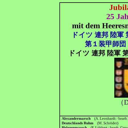
Jubi
25 Jah
mit dem Heeres
ドイツ 連邦 陸軍
第１装甲師団 
ドイツ 連邦 陸軍 
（D
Alexandermarsch
(A. Leonhardt
bearb.
/
Deutschlands Ruhm
(M. Schröder)
Helenenmarsch
(F. Lübbert
bearb. Gra
/