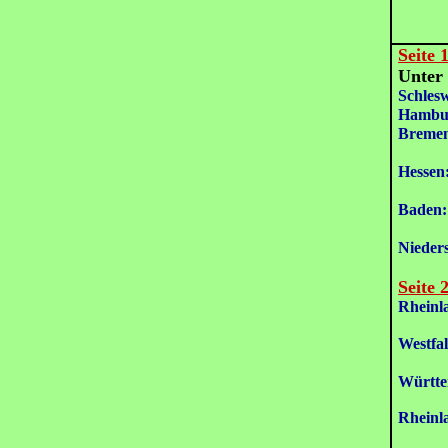
Seite 
Unter
Schlesw
Hambu
Breme
Hessen
Baden:
Nieder
Seite 
Rheinl
R
Westfal
Hu
Württe
Rheinl