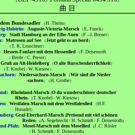
曲 目
1
 dem Bundesadler
H. Theiss
（
）
ig-Holstein:
Auguste-Victoria-Marsch
E. Funck
（
）
rg:
Stadt Hamburg an der Elbe Auen
F .-J. Breuer
（
）
n:
Matrosen auf See
Jetzt geht es an bord
（
）
T. R. Leuschner
（
）
:
Hessen-Fanfare
mit dem Hessenlied
F. Deisenroth
（
Brede
C. Preser
/
/
）
Gruß an Alt-Heidelberg
O alte Burschenherrlich
keit
（
）
T. Knobel
W. Kiesow
（
/
）
sachsen:
Niedersachsen-Marsch
Wir sind die
Nieder
（
-sachsen
H. Grothe
（
）
）
2
and:
Rheinland-Marsch
O du wunderschöner deutscher
(
hein
T. Knobel
W. Kiesow
（
/
）
)
en:
Westfalen-Marsch
mit dem Westfalenlied
H.F.
（
sadel
）
mberg:
Graf-Eberhard-Marsch
Preisend mit viel schönen
(
Reden
A. Segebrecht
H. Schmidt
F. Deisenroth
(
/
/
)
）
and-Pfalz:
Mosel-Marsch mit dem Mosellied
J .C. Rösler
(
H. Schmidt
F. Deisenroth
/
/
)