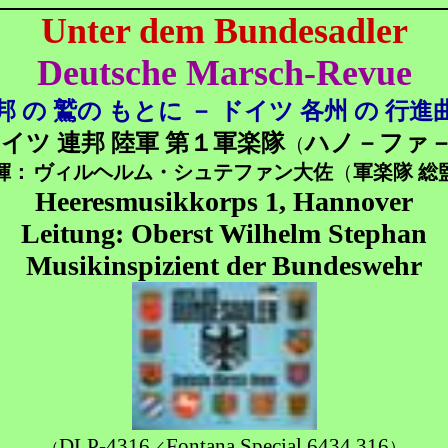
Unter dem Bundesadler
Deutsche Marsch-Revue
邦 の 鷲の もとに － ドイツ 各州 の 行進
イツ 連邦 陸軍 第１軍楽隊
ハノ－ファ
（
揮：
ヴィルヘルム・シュテファン大佐
（
軍楽隊 総
Heeresmusikkorps 1, Hannover
Leitung: Oberst Wilhelm Stephan
Musikinspizient der Bundeswehr
DLP-4316
Fontana Special 6434 316
）
（
／