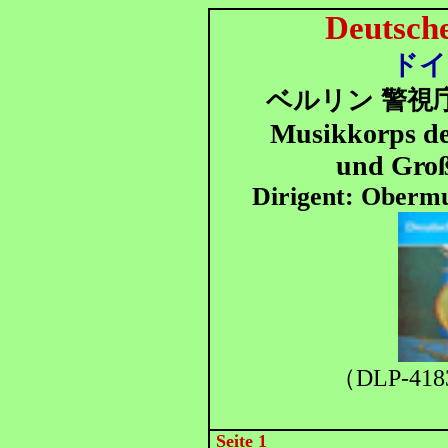
Deutsch
ドイ
ベルリン 警視庁
Musikkorps der
und Groß
Dirigent: Obermu
（DLP-418
Seite 1