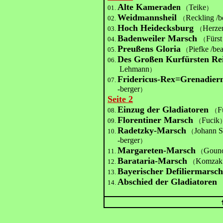
Alte Kamerade
n
Teike
01.
（
）
Weidmannsheil
Reckling /b
02.
（
Hoch Heidecksburg
Herzer
03.
（
Badenweiler Marsch
Fürst
04.
（
Preußens Gloria
Piefke /be
05.
（
Des Großen Kurfürsten Re
06.
Lehmann
）
Fridericus-Rex=Grenadier
07.
-berger
）
Seite 2
Einzug der Gladiatoren
F
08.
（
Florentiner Marsch
Fucik
09.
（
Radetzky-Marsch
Johann S
10.
（
-berger
）
Margareten-Marsch
Gouno
11.
（
Barataria-Marsch
Komzak 
12.
（
Bayerischer Defiliermarsc
13.
Abschied der Gladiatoren
14.