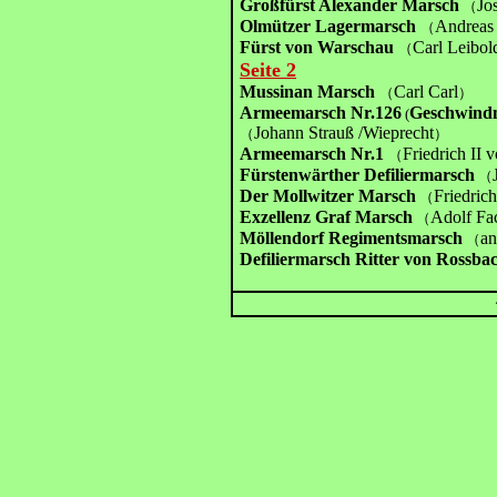
Großfürst Alexander Marsch
Jo
（
Olmützer Lagermarsch
Andreas
（
Fürst von Warschau
Carl Leibol
（
Seite 2
Mussinan Marsch
Carl Carl
（
）
Armeemarsch Nr.126
Geschwindm
(
Johann Strauß /Wieprecht
（
）
Armeemarsch Nr.1
Friedrich II 
（
Fürstenwärther Defiliermarsch
（
Der Mollwitzer Marsch
Friedric
（
Exzellenz Graf Marsch
Adolf Fa
（
Möllendorf Regimentsmarsch
an
（
Defiliermarsch Ritter von Rossba