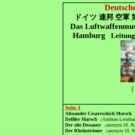
Deutsch
ドイツ 連邦 空軍 
Das Luftwaffenmus
Hamburg
Leitun
（
Seite 1
Alexander Cesarewitsch Marsch
Defilier Marsch
Andreas Leonhar
（
Der alte Dessauer
anonym 18. Jh.
（
Der Rheinströmer
anonym 18. Jh
（