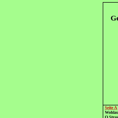
Ge
Seite A
Wohla
O Stra