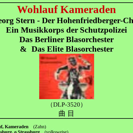
Wohlauf Kameraden
org Stern - Der Hohenfriedberger-C
Ein Musikkorps der Schutzpolizei
Das Berliner Blasorchester
&
Das Elite Blasorchester
（DLP-3520）
曲 目
uf, Kameraden
(Zahn)
ssburg, o Strassburg
(volksweise)