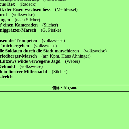
ricus-Rex
(Radeck)
tt, der Eisen wachsen liess
(Methfessel)
enrot
(volksweise)
 Eugen
(nach Silcher)
tt' einen Kameraden
(Silcher)
öniggrätzer-Marsch
(G. Piefke)
asen die Trompeten
(volksweise)
b' mich ergeben
(volksweise)
ie Soldaten durch die Stadt marschieren
(volksweise)
friedberger-Marsch
(arr. Kpm. Hans Ahninger)
t Lützows wilde verwegene Jagd
(Weber)
 Detmold
(volksweise)
ch in finstrer Mitternacht
(Silcher)
streich
価格：￥3,500-