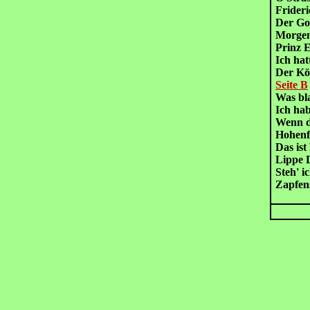
Fride
Der Go
Morg
Prinz
Ich ha
Der K
Seite B
Was bl
Ich ha
Wenn d
Hohen
Das is
Lippe
Steh' i
Zapfen