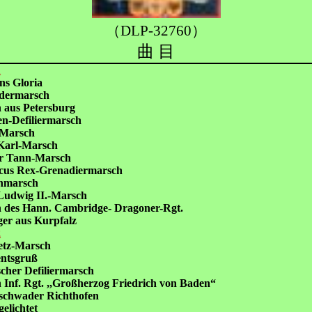
（DLP-32760）
曲 目
1
ns Gloria
dermarsch
 aus Petersburg
en-Defiliermarsch
-Marsch
Karl-Marsch
r Tann-Marsch
icus Rex-Grenadiermarsch
nmarsch
Ludwig II.-Marsch
 des Hann. Cambridge- Dragoner-Rgt.
ger aus Kurpfalz
2
etz-Marsch
ntsgruß
cher Defiliermarsch
 Inf. Rgt. ,,Großherzog Friedrich von Baden“
schwader Richthofen
elichtet