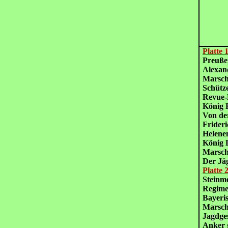
Platte 
Preuße
Alexan
Marsch
Schütz
Revue
König 
Von de
Frider
Helene
König 
Marsch
Der Jä
Platte 
Steinm
Regime
Bayeris
Marsch
Jagdge
Anker g