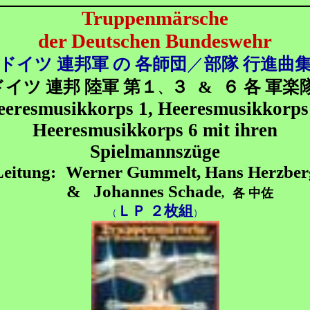
Truppenmärsche
der Deutschen Bundeswehr
ドイツ 連邦軍 の 各師団
／
部隊 行進曲
ドイツ 連邦 陸軍 第１
３
&
６ 各 軍楽
、
eeresmusikkorps 1, Heeresmusikkorps 
Heeresmusikkorps 6 mit ihren
Spielmannszüge
Leitung:
Werner Gummelt, Hans Herzber
&
Johannes Schade
,
各 中佐
ＬＰ ２枚組
（
）