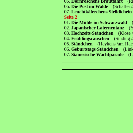
05.
Dornröschens Brautfahrt
(R
06.
Die Post im Walde
(Schäffer 
07.
Leuchtkäferchens Stelldiche
Seite 2
01.
Die Mühle im Schwarzwald
02.
Japanischer Laternentanz
(
03.
Hochzeits-Ständchen
(Klose 
04.
Frühlingsrauschen
(Sinding /
05.
Ständchen
(Heykens /arr. Hae
06.
Geburtstags-Ständchen
(Link
07.
Siamesische Wachtparade
(L