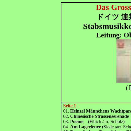
Das Gros
ドイツ 連
Stabsmusikk
Leitung: Ob
（D
Seite 1
01.
Heinzel Männchens Wachtp
02.
Chinesische Strassenserena
03.
Poeme
(Fibich /arr. Scholz)
04.
Am Lagerfeuer
(Siede /arr. Sch