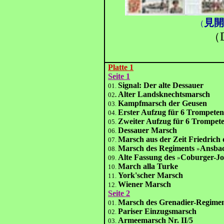
見開
（
（
Platte 1
Seite 1
Signal: Der alte Dessauer
01.
Alter Landsknechtsmarsch
02
.
Kampfmarsch der Geusen
03.
Erster Aufzug für 6 Trompete
04.
Zweiter Aufzug für 6 Trompet
05.
Dessauer Marsch
06.
Marsch aus der Zeit Friedrich
07.
Marsch des Regiments
Ansba
08.
»
Alte Fassung des
Coburger-Jo
09.
»
March alla Turke
10.
York'scher Marsch
11.
Wiener Marsch
12.
Seite 2
Marsch des Grenadier-Regiment
01.
Pariser Einzugsmarsch
02.
Armeemarsch Nr. II
/
5
03.