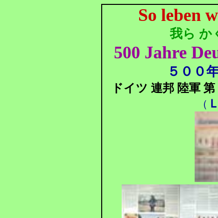
So leben wi
我ら かく
500 Jahre De
５００年
ドイツ 連邦 陸軍 
Ｌ
（