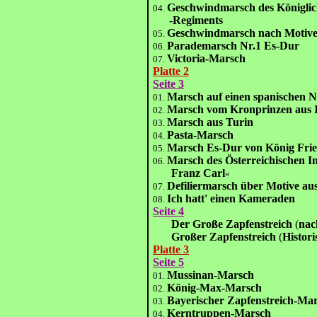
Geschwindmarsch des Königlic
04.
-Regiments
Geschwindmarsch nach Motive
05.
Parademarsch Nr.1 Es-Dur
06.
Victoria-Marsch
07.
Platte 2
Seite 3
Marsch auf einen spanischen N
01.
Marsch vom Kronprinzen aus I
02.
Marsch aus Turin
03.
Pasta-Marsch
04.
Marsch Es-Dur von König Frie
05.
Marsch des Österreichischen I
06.
Franz Carl
«
Defiliermarsch über Motive au
07.
Ich hatt' einen Kameraden
08.
Seite 4
Der Große Zapfenstreich
(
nac
Großer Zapfenstreich
(
Histor
Platte 3
Seite 5
Mussinan-Marsch
01.
König-Max-Marsch
02.
Bayerischer Zapfenstreich-Ma
03.
Kerntruppen-Marsch
04.